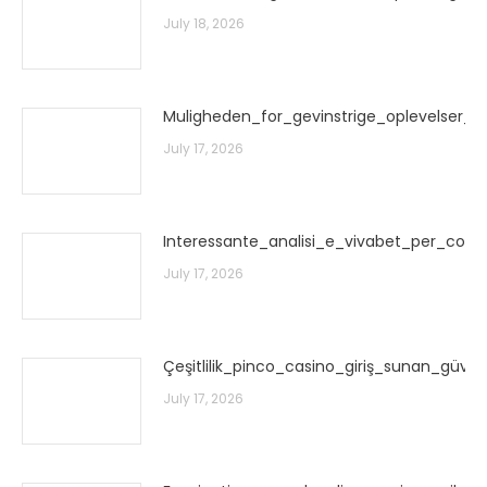
July 18, 2026
Muligheden_for_gevinstrige_oplevelse
July 17, 2026
Interessante_analisi_e_vivabet_per_com
July 17, 2026
Çeşitlilik_pinco_casino_giriş_sunan_güven
July 17, 2026