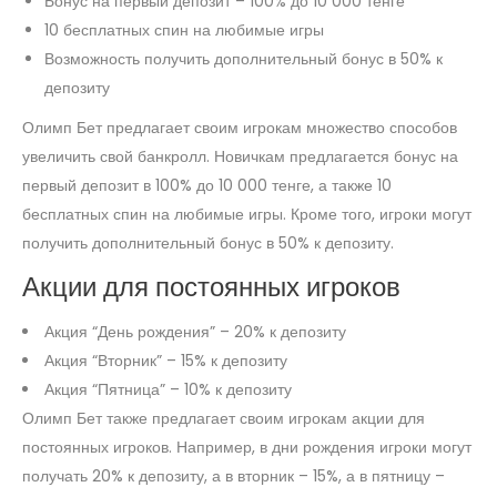
Бонус на первый депозит – 100% до 10 000 тенге
10 бесплатных спин на любимые игры
Возможность получить дополнительный бонус в 50% к
депозиту
Олимп Бет предлагает своим игрокам множество способов
увеличить свой банкролл. Новичкам предлагается бонус на
первый депозит в 100% до 10 000 тенге, а также 10
бесплатных спин на любимые игры. Кроме того, игроки могут
получить дополнительный бонус в 50% к депозиту.
Акции для постоянных игроков
Акция “День рождения” – 20% к депозиту
Акция “Вторник” – 15% к депозиту
Акция “Пятница” – 10% к депозиту
Олимп Бет также предлагает своим игрокам акции для
постоянных игроков. Например, в дни рождения игроки могут
получать 20% к депозиту, а в вторник – 15%, а в пятницу –