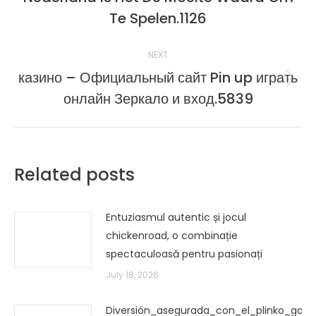
post:
Te Spelen.1126
NEXT
казино – Официальный сайт Pin up играть
Next
онлайн Зеркало и вход.5839
post:
Related posts
Entuziasmul autentic și jocul
chickenroad, o combinație
spectaculoasă pentru pasionați
July 18, 2026
Diversión_asegurada_con_el_plinko_gam