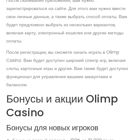
После скачивания приложения, вам нужно
зарегистрироваться на сайте. Для этого вам нужно ввести
свои личные данные, а также выбрать способ оплаты. Вам
будет предложено выбрать из нескольких вариантов,
включая карту, электронный кошелек или другие методы
оплаты.
После регистрации, вы сможете начать играть в Olimp
Casino. Вам будет доступен широкий спектр игр, включая
слоты, карточные игры и другие. Вам также будет доступен
функционал для управления вашими аккаунтами и
балансом.
Бонусы и акции Olimp
Casino
Бонусы для новых игроков