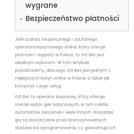
wygrane
Bezpieczeństwo płatności
Jeśli szukasz bezpiecznego i zaufanego
operatora kasynowego online, który oferuje
płatności i wypłaty w Polsce, to GG Bet jest
idealnym wyborem. W tym artykule
przedstawimy, dlaczego GG Bet jest jednym z
najlepszych kasyn online w Polsce, a także jak
korzystać z jego usług.
GG Bet to operator kasynowy, który oferuje
szeroki wybór gier kasynowych, w tym ruletki,
automatów, karcianek i wiele innych. Wszystkie
gry są dostarczane przez licencjonowanych
dostawców oprogramowania, co gwarantuje ich