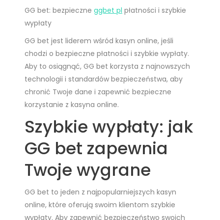
GG bet: bezpieczne
ggbet pl
płatności i szybkie
wypłaty
GG bet jest liderem wśród kasyn online, jeśli
chodzi o bezpieczne płatności i szybkie wypłaty.
Aby to osiągnąć, GG bet korzysta z najnowszych
technologii i standardów bezpieczeństwa, aby
chronić Twoje dane i zapewnić bezpieczne
korzystanie z kasyna online.
Szybkie wypłaty: jak
GG bet zapewnia
Twoje wygrane
GG bet to jeden z najpopularniejszych kasyn
online, które oferują swoim klientom szybkie
wypłaty. Aby zapewnić bezpieczeństwo swoich