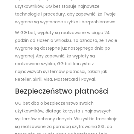
użytkowników, GG bet stosuje najnowsze
technologie i procedury, aby zapewnić, że Twoje
wygrane są wypłacane szybko i bezproblemowo.
W GG bet, wypłaty są realizowane w ciągu 24
godzin od złożenia wniosku. To oznacza, że Twoje
wygrane są dostępne już następnego dnia po
wygranej. Aby zapewnić, że wypłaty są
realizowane szybko, GG bet korzysta z
najnowszych systemów płatności, takich jak
Neteller, Skrill, Visa, Mastercard i PayPal.
Bezpieczeństwo płatności
GG bet dba o bezpieczeństwo swoich
użytkowników, dlatego korzysta z najnowszych
systemów ochrony danych. Wszystkie transakcje
są realizowane za pomocą szyfrowania SSL, co