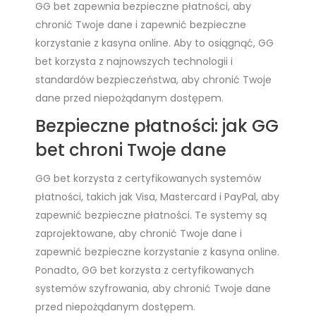
GG bet zapewnia bezpieczne płatności, aby
chronić Twoje dane i zapewnić bezpieczne
korzystanie z kasyna online. Aby to osiągnąć, GG
bet korzysta z najnowszych technologii i
standardów bezpieczeństwa, aby chronić Twoje
dane przed niepożądanym dostępem.
Bezpieczne płatności: jak GG
bet chroni Twoje dane
GG bet korzysta z certyfikowanych systemów
płatności, takich jak Visa, Mastercard i PayPal, aby
zapewnić bezpieczne płatności. Te systemy są
zaprojektowane, aby chronić Twoje dane i
zapewnić bezpieczne korzystanie z kasyna online.
Ponadto, GG bet korzysta z certyfikowanych
systemów szyfrowania, aby chronić Twoje dane
przed niepożądanym dostępem.