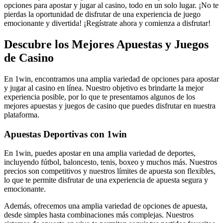
opciones para apostar y jugar al casino, todo en un solo lugar. ¡No te
pierdas la oportunidad de disfrutar de una experiencia de juego
emocionante y divertida! ¡Regístrate ahora y comienza a disfrutar!
Descubre los Mejores Apuestas y Juegos
de Casino
En 1win, encontramos una amplia variedad de opciones para apostar
y jugar al casino en línea. Nuestro objetivo es brindarte la mejor
experiencia posible, por lo que te presentamos algunos de los
mejores apuestas y juegos de casino que puedes disfrutar en nuestra
plataforma.
Apuestas Deportivas con 1win
En 1win, puedes apostar en una amplia variedad de deportes,
incluyendo fútbol, baloncesto, tenis, boxeo y muchos más. Nuestros
precios son competitivos y nuestros límites de apuesta son flexibles,
lo que te permite disfrutar de una experiencia de apuesta segura y
emocionante.
Además, ofrecemos una amplia variedad de opciones de apuesta,
desde simples hasta combinaciones más complejas. Nuestros