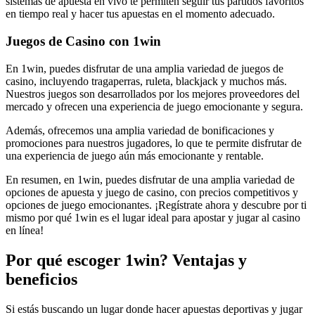
sistemas de apuesta en vivo te permiten seguir tus partidos favoritos
en tiempo real y hacer tus apuestas en el momento adecuado.
Juegos de Casino con 1win
En 1win, puedes disfrutar de una amplia variedad de juegos de
casino, incluyendo tragaperras, ruleta, blackjack y muchos más.
Nuestros juegos son desarrollados por los mejores proveedores del
mercado y ofrecen una experiencia de juego emocionante y segura.
Además, ofrecemos una amplia variedad de bonificaciones y
promociones para nuestros jugadores, lo que te permite disfrutar de
una experiencia de juego aún más emocionante y rentable.
En resumen, en 1win, puedes disfrutar de una amplia variedad de
opciones de apuesta y juego de casino, con precios competitivos y
opciones de juego emocionantes. ¡Regístrate ahora y descubre por ti
mismo por qué 1win es el lugar ideal para apostar y jugar al casino
en línea!
Por qué escoger 1win? Ventajas y
beneficios
Si estás buscando un lugar donde hacer apuestas deportivas y jugar