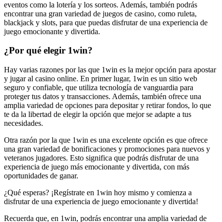
eventos como la lotería y los sorteos. Además, también podrás
encontrar una gran variedad de juegos de casino, como ruleta,
blackjack y slots, para que puedas disfrutar de una experiencia de
juego emocionante y divertida.
¿Por qué elegir 1win?
Hay varias razones por las que 1win es la mejor opción para apostar
y jugar al casino online. En primer lugar, 1win es un sitio web
seguro y confiable, que utiliza tecnología de vanguardia para
proteger tus datos y transacciones. Además, también ofrece una
amplia variedad de opciones para depositar y retirar fondos, lo que
te da la libertad de elegir la opción que mejor se adapte a tus
necesidades.
Otra razón por la que 1win es una excelente opción es que ofrece
una gran variedad de bonificaciones y promociones para nuevos y
veteranos jugadores. Esto significa que podrás disfrutar de una
experiencia de juego más emocionante y divertida, con más
oportunidades de ganar.
¿Qué esperas? ¡Regístrate en 1win hoy mismo y comienza a
disfrutar de una experiencia de juego emocionante y divertida!
Recuerda que, en 1win, podrás encontrar una amplia variedad de