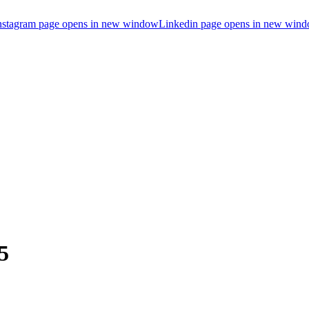
nstagram page opens in new window
Linkedin page opens in new win
5