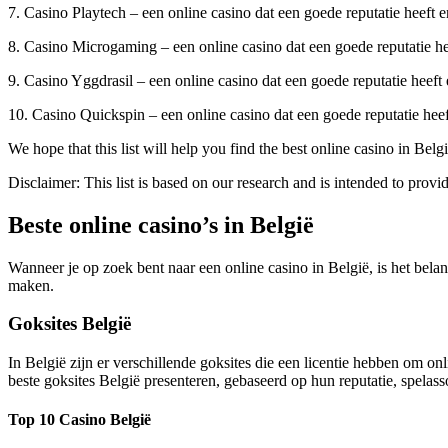
7. Casino Playtech – een online casino dat een goede reputatie heeft e
8. Casino Microgaming – een online casino dat een goede reputatie he
9. Casino Yggdrasil – een online casino dat een goede reputatie heeft
10. Casino Quickspin – een online casino dat een goede reputatie heef
We hope that this list will help you find the best online casino in B
Disclaimer: This list is based on our research and is intended to provid
Beste online casino’s in België
Wanneer je op zoek bent naar een online casino in België, is het belang
maken.
Goksites België
In België zijn er verschillende goksites die een licentie hebben om o
beste goksites België presenteren, gebaseerd op hun reputatie, spelass
Top 10 Casino België