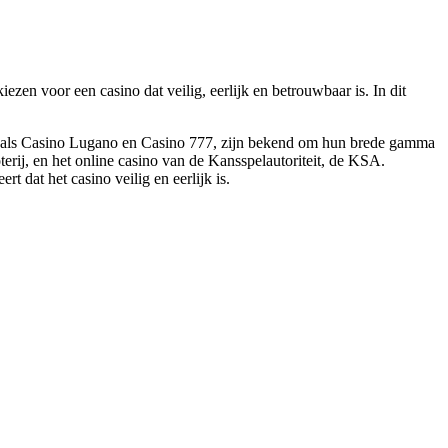
iezen voor een casino dat veilig, eerlijk en betrouwbaar is. In dit
e, zoals Casino Lugano en Casino 777, zijn bekend om hun brede gamma
terij, en het online casino van de Kansspelautoriteit, de KSA.
t dat het casino veilig en eerlijk is.