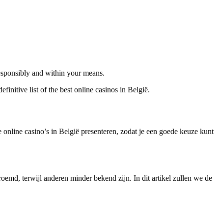
responsibly and within your means.
finitive list of the best online casinos in België.
te online casino’s in België presenteren, zodat je een goede keuze kunt
oemd, terwijl anderen minder bekend zijn. In dit artikel zullen we de