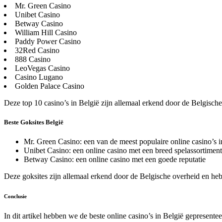
Mr. Green Casino
Unibet Casino
Betway Casino
William Hill Casino
Paddy Power Casino
32Red Casino
888 Casino
LeoVegas Casino
Casino Lugano
Golden Palace Casino
Deze top 10 casino’s in België zijn allemaal erkend door de Belgische
Beste Goksites België
Mr. Green Casino: een van de meest populaire online casino’s i
Unibet Casino: een online casino met een breed spelassortiment
Betway Casino: een online casino met een goede reputatie
Deze goksites zijn allemaal erkend door de Belgische overheid en hebb
Conclusie
In dit artikel hebben we de beste online casino’s in België gepresente