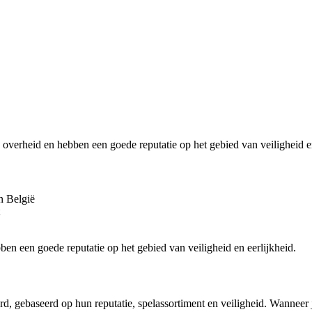
 overheid en hebben een goede reputatie op het gebied van veiligheid en
n België
en een goede reputatie op het gebied van veiligheid en eerlijkheid.
erd, gebaseerd op hun reputatie, spelassortiment en veiligheid. Wanneer 