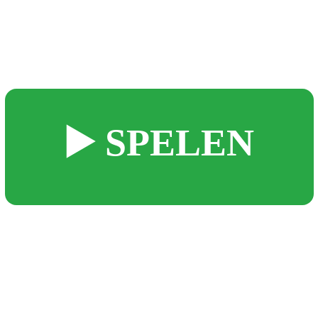
▶️ SPELEN