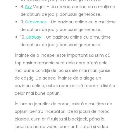
8.
Sky
Vegas – Un cazinou online cu o mulțime
de opțiuni de joc și bonusuri generoase.
9.
Grosvenor
– Un cazinou online cu o mulțime
de opțiuni de joc și bonusuri generoase.
10.
Betway
– Un cazinou online cu o mulțime
de opțiuni de joc și bonusuri generoase.
Înainte de a începe, este important să știm că
top casino romania sunt cele care oferă cele
mai bune condiții de joc și cele mai mari șanse
de câștig. De aceea, înainte de a alege un
cazinou online, este important să facem o listă a
celor mai bune opțiuni.
În lumea jocurilor de noroc, există o mulțime de
opțiuni pentru începători. De la jocuri de noroc
clasice, cum ar fi ruleta și blackjack, până la
jocuri de noroc video, cum ar fi sloturi și video