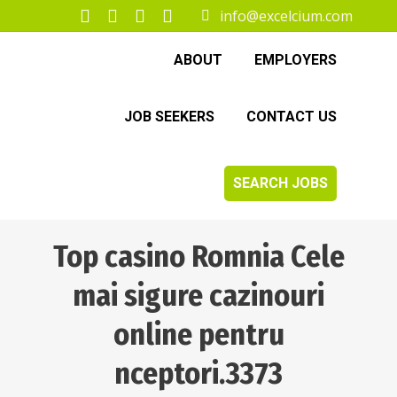
info@excelcium.com
Facebook
X
Instagram
Linkedin
page
page
page
page
ABOUT
EMPLOYERS
opens
opens
opens
opens
in
in
in
in
JOB SEEKERS
CONTACT US
new
new
new
new
window
window
window
window
SEARCH JOBS
Top casino Romnia Cele
mai sigure cazinouri
online pentru
nceptori.3373