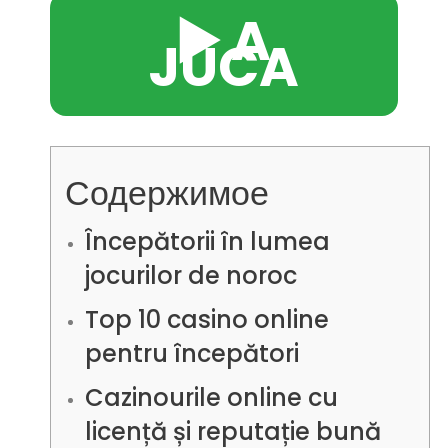
▶️ A
JUCA
Содержимое
Începătorii în lumea
jocurilor de noroc
Top 10 casino online
pentru începători
Cazinourile online cu
licență și reputație bună