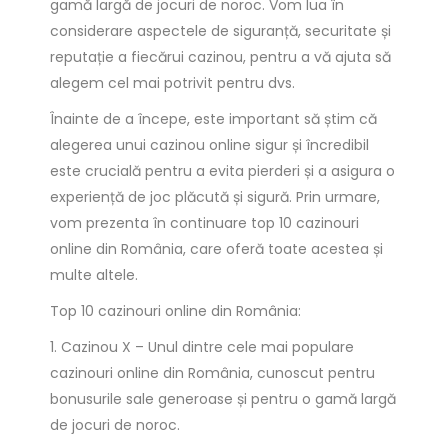
gamă largă de jocuri de noroc. Vom lua în
considerare aspectele de siguranță, securitate și
reputație a fiecărui cazinou, pentru a vă ajuta să
alegem cel mai potrivit pentru dvs.
Înainte de a începe, este important să știm că
alegerea unui cazinou online sigur și încredibil
este crucială pentru a evita pierderi și a asigura o
experiență de joc plăcută și sigură. Prin urmare,
vom prezenta în continuare top 10 cazinouri
online din România, care oferă toate acestea și
multe altele.
Top 10 cazinouri online din România:
1. Cazinou X – Unul dintre cele mai populare
cazinouri online din România, cunoscut pentru
bonusurile sale generoase și pentru o gamă largă
de jocuri de noroc.