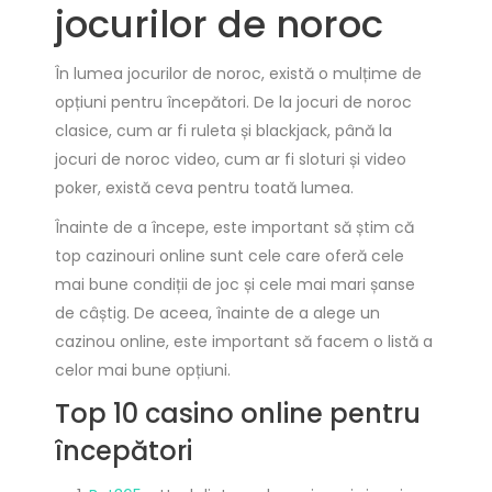
jocurilor de noroc
În lumea jocurilor de noroc, există o mulțime de
opțiuni pentru începători. De la jocuri de noroc
clasice, cum ar fi ruleta și blackjack, până la
jocuri de noroc video, cum ar fi sloturi și video
poker, există ceva pentru toată lumea.
Înainte de a începe, este important să știm că
top cazinouri online sunt cele care oferă cele
mai bune condiții de joc și cele mai mari șanse
de câștig. De aceea, înainte de a alege un
cazinou online, este important să facem o listă a
celor mai bune opțiuni.
Top 10 casino online pentru
începători