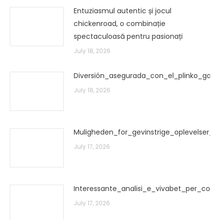
Entuziasmul autentic și jocul
chickenroad, o combinație
spectaculoasă pentru pasionați
July 18, 2026
Diversión_asegurada_con_el_plinko_gam
July 18, 2026
Muligheden_for_gevinstrige_oplevelse
July 17, 2026
Interessante_analisi_e_vivabet_per_com
July 17, 2026