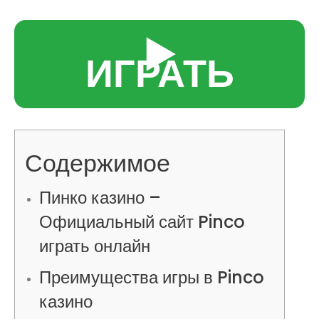
▶️
ИГРАТЬ
Содержимое
Пинко казино –
Официальный сайт Pinco
играть онлайн
Преимущества игры в Pinco
казино