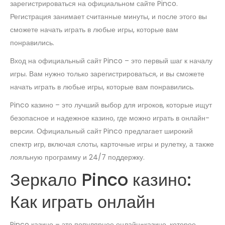
зарегистрироваться на официальном сайте Pinco.
Регистрация занимает считанные минуты, и после этого вы
сможете начать играть в любые игры, которые вам
понравились.
Вход на официальный сайт Pinco – это первый шаг к началу
игры. Вам нужно только зарегистрироваться, и вы сможете
начать играть в любые игры, которые вам понравились.
Pinco казино – это лучший выбор для игроков, которые ищут
безопасное и надежное казино, где можно играть в онлайн-
версии. Официальный сайт Pinco предлагает широкий
спектр игр, включая слоты, карточные игры и рулетку, а также
лояльную программу и 24/7 поддержку.
Зеркало Pinco казино:
Как играть онлайн
Pinco казино – это популярное онлайн-казино, которое