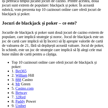
își petreacă timpul jucând jocuri de cazino. Printre acestea, două
jocuri sunt extrem de populare: blackjack și poker. În această
rubrică, vom prezenta top 10 cazinouri online care oferă jocuri de
blackjack și poker.
Jocuri de blackjack și poker – ce este?
Jocurile de blackjack și poker sunt două jocuri de cazino extrem de
populare, care implică strategie și noroc. Jocul de blackjack este un
joc de cartă care implică să îți încerci să îți apropie valorile de cartă
de valoarea de 21, fără să depășești această valoare. Jocul de poker,
în schimb, este un joc de strategie care implică să îți alegi cele mai
bune mâini de cartă pentru a câștiga.
Top 10 cazinouri online care oferă jocuri de blackjack și
poker:
1.
Bet365
2.
William
Hill
3.
888
Casino
4.
Mr
Green
5.
Casino.com
6.
Betway
7.
32Red
8.
Paddy
Power
9.
Unibet