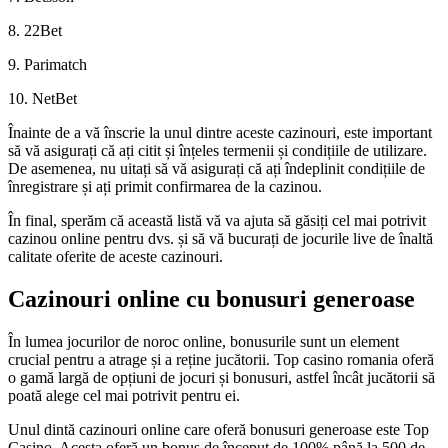
8. 22Bet
9. Parimatch
10. NetBet
Înainte de a vă înscrie la unul dintre aceste cazinouri, este important
să vă asigurați că ați citit și înțeles termenii și condițiile de utilizare.
De asemenea, nu uitați să vă asigurați că ați îndeplinit condițiile de
înregistrare și ați primit confirmarea de la cazinou.
În final, sperăm că această listă vă va ajuta să găsiți cel mai potrivit
cazinou online pentru dvs. și să vă bucurați de jocurile live de înaltă
calitate oferite de aceste cazinouri.
Cazinouri online cu bonusuri generoase
În lumea jocurilor de noroc online, bonusurile sunt un element
crucial pentru a atrage și a reține jucătorii. Top casino romania oferă
o gamă largă de opțiuni de jocuri și bonusuri, astfel încât jucătorii să
poată alege cel mai potrivit pentru ei.
Unul dintă cazinouri online care oferă bonusuri generoase este Top
Casino. Acesta oferă un bonus de început de 100% până la 500 de