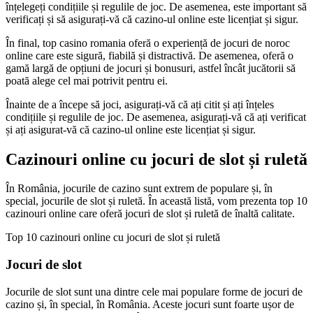
înțelegeți condițiile și regulile de joc. De asemenea, este important să
verificați și să asigurați-vă că cazino-ul online este licențiat și sigur.
În final, top casino romania oferă o experiență de jocuri de noroc
online care este sigură, fiabilă și distractivă. De asemenea, oferă o
gamă largă de opțiuni de jocuri și bonusuri, astfel încât jucătorii să
poată alege cel mai potrivit pentru ei.
Înainte de a începe să joci, asigurați-vă că ați citit și ați înțeles
condițiile și regulile de joc. De asemenea, asigurați-vă că ați verificat
și ați asigurat-vă că cazino-ul online este licențiat și sigur.
Cazinouri online cu jocuri de slot și ruletă
În România, jocurile de cazino sunt extrem de populare și, în
special, jocurile de slot și ruletă. În această listă, vom prezenta top 10
cazinouri online care oferă jocuri de slot și ruletă de înaltă calitate.
Top 10 cazinouri online cu jocuri de slot și ruletă
Jocuri de slot
Jocurile de slot sunt una dintre cele mai populare forme de jocuri de
cazino și, în special, în România. Aceste jocuri sunt foarte ușor de