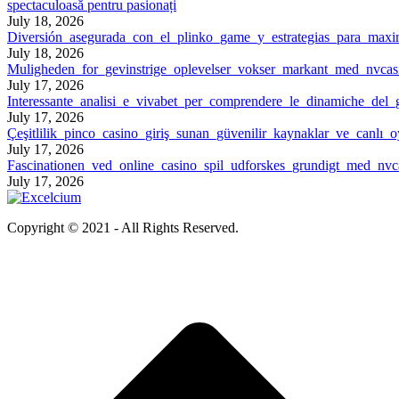
spectaculoasă pentru pasionați
July 18, 2026
Diversión_asegurada_con_el_plinko_game_y_estrategias_para_maxi
July 18, 2026
Muligheden_for_gevinstrige_oplevelser_vokser_markant_med_nvca
July 17, 2026
Interessante_analisi_e_vivabet_per_comprendere_le_dinamiche_del_
July 17, 2026
Çeşitlilik_pinco_casino_giriş_sunan_güvenilir_kaynaklar_ve_canlı_
July 17, 2026
Fascinationen_ved_online_casino_spil_udforskes_grundigt_med_nvca
July 17, 2026
Copyright © 2021 - All Rights Reserved.