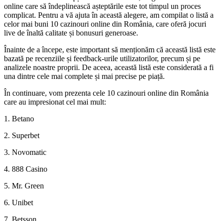
online care să îndeplinească așteptările este tot timpul un proces
complicat. Pentru a vă ajuta în această alegere, am compilat o listă a
celor mai buni 10 cazinouri online din România, care oferă jocuri
live de înaltă calitate și bonusuri generoase.
Înainte de a începe, este important să menționăm că această listă este
bazată pe recenziile și feedback-urile utilizatorilor, precum și pe
analizele noastre proprii. De aceea, această listă este considerată a fi
una dintre cele mai complete și mai precise pe piață.
În continuare, vom prezenta cele 10 cazinouri online din România
care au impresionat cel mai mult:
1. Betano
2. Superbet
3. Novomatic
4. 888 Casino
5. Mr. Green
6. Unibet
7. Betsson