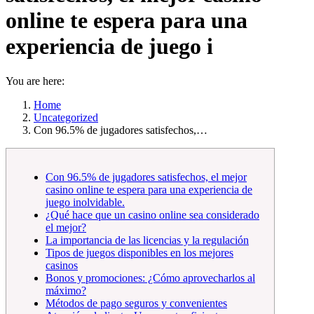
online te espera para una
experiencia de juego i
You are here:
Home
Uncategorized
Con 96.5% de jugadores satisfechos,…
Con 96.5% de jugadores satisfechos, el mejor
casino online te espera para una experiencia de
juego inolvidable.
¿Qué hace que un casino online sea considerado
el mejor?
La importancia de las licencias y la regulación
Tipos de juegos disponibles en los mejores
casinos
Bonos y promociones: ¿Cómo aprovecharlos al
máximo?
Métodos de pago seguros y convenientes