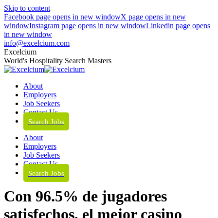
Skip to content
Facebook page opens in new window
X page opens in new
window
Instagram page opens in new window
Linkedin page opens
in new window
info@excelcium.com
Excelcium
World's Hospitality Search Masters
About
Employers
Job Seekers
Contact Us
Search Jobs
About
Employers
Job Seekers
Contact Us
Search Jobs
Con 96.5% de jugadores
satisfechos, el mejor casino