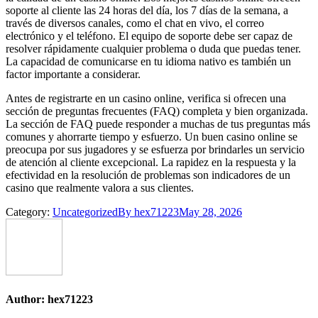
soporte al cliente las 24 horas del día, los 7 días de la semana, a
través de diversos canales, como el chat en vivo, el correo
electrónico y el teléfono. El equipo de soporte debe ser capaz de
resolver rápidamente cualquier problema o duda que puedas tener.
La capacidad de comunicarse en tu idioma nativo es también un
factor importante a considerar.
Antes de registrarte en un casino online, verifica si ofrecen una
sección de preguntas frecuentes (FAQ) completa y bien organizada.
La sección de FAQ puede responder a muchas de tus preguntas más
comunes y ahorrarte tiempo y esfuerzo. Un buen casino online se
preocupa por sus jugadores y se esfuerza por brindarles un servicio
de atención al cliente excepcional. La rapidez en la respuesta y la
efectividad en la resolución de problemas son indicadores de un
casino que realmente valora a sus clientes.
Category:
Uncategorized
By
hex71223
May 28, 2026
Author:
hex71223