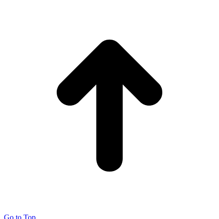
Go to Top