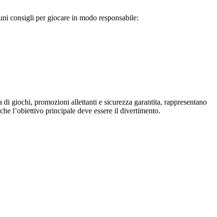
uni consigli per giocare in modo responsabile:
a di giochi, promozioni allettanti e sicurezza garantita, rappresentano
e l’obiettivo principale deve essere il divertimento.