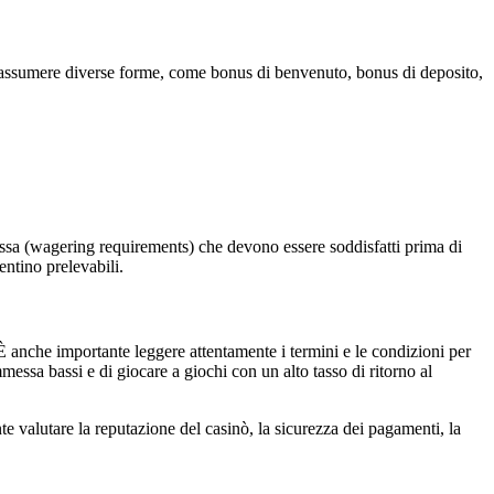
o assumere diverse forme, come bonus di benvenuto, bonus di deposito,
messa (wagering requirements) che devono essere soddisfatti prima di
entino prelevabili.
. È anche importante leggere attentamente i termini e le condizioni per
mmessa bassi e di giocare a giochi con un alto tasso di ritorno al
te valutare la reputazione del casinò, la sicurezza dei pagamenti, la