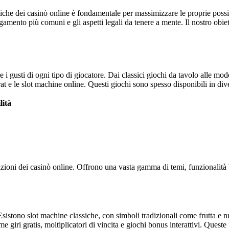
miche dei casinò online è fondamentale per massimizzare le proprie possi
pagamento più comuni e gli aspetti legali da tenere a mente. Il nostro obie
re i gusti di ogni tipo di giocatore. Dai classici giochi da tavolo alle m
arat e le slot machine online. Questi giochi sono spesso disponibili in div
lità
trazioni dei casinò online. Offrono una vasta gamma di temi, funzionalit
 Esistono slot machine classiche, con simboli tradizionali come frutta e 
giri gratis, moltiplicatori di vincita e giochi bonus interattivi. Quest