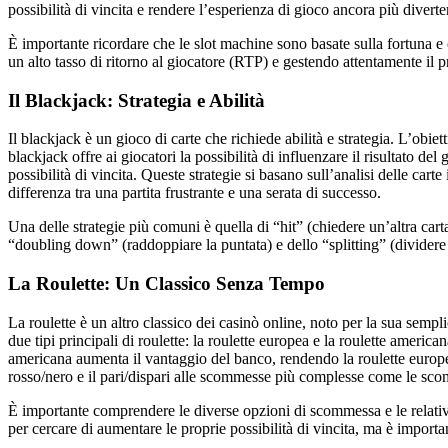
possibilità di vincita e rendere l’esperienza di gioco ancora più divert
È importante ricordare che le slot machine sono basate sulla fortuna e c
un alto tasso di ritorno al giocatore (RTP) e gestendo attentamente il p
Il Blackjack: Strategia e Abilità
Il blackjack è un gioco di carte che richiede abilità e strategia. L’obi
blackjack offre ai giocatori la possibilità di influenzare il risultato d
possibilità di vincita. Queste strategie si basano sull’analisi delle car
differenza tra una partita frustrante e una serata di successo.
Una delle strategie più comuni è quella di “hit” (chiedere un’altra ca
“doubling down” (raddoppiare la puntata) e dello “splitting” (dividere 
La Roulette: Un Classico Senza Tempo
La roulette è un altro classico dei casinò online, noto per la sua sempl
due tipi principali di roulette: la roulette europea e la roulette ameri
americana aumenta il vantaggio del banco, rendendo la roulette europe
rosso/nero e il pari/dispari alle scommesse più complesse come le sc
È importante comprendere le diverse opzioni di scommessa e le relative 
per cercare di aumentare le proprie possibilità di vincita, ma è importa