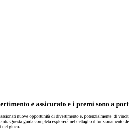
vertimento è assicurato e i premi sono a port
assionati nuove opportunità di divertimento e, potenzialmente, di vincit
ttanti. Questa guida completa esplorerà nel dettaglio il funzionamento de
i del gioco.