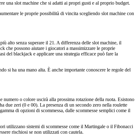
re una slot machine che si adatti ai propri gusti e al proprio budget.
 aumentare le proprie possibilità di vincita scegliendo slot machine con
più alto senza superare il 21. A differenza delle slot machine, il
kjack che possono aiutare i giocatori a massimizzare le proprie
basi del blackjack e applicare una strategia efficace può fare la
ando si ha una mano alta. È anche importante conoscere le regole del
ale numero o colore uscirà alla prossima rotazione della ruota. Esistono
a ha due zeri (0 e 00). La presenza di un secondo zero nella roulette
sta gamma di opzioni di scommessa, dalle scommesse semplici come il
tori utilizzano sistemi di scommesse come il Martingale o il Fibonacci
sere rischiosi se non utilizzati con cautela.