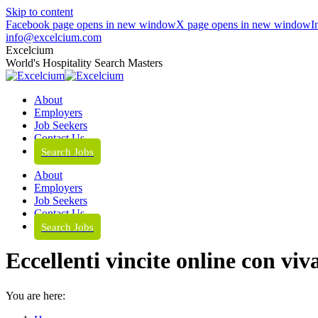
Skip to content
Facebook page opens in new window
X page opens in new window
I
info@excelcium.com
Excelcium
World's Hospitality Search Masters
About
Employers
Job Seekers
Contact Us
Search Jobs
About
Employers
Job Seekers
Contact Us
Search Jobs
Eccellenti vincite online con viv
You are here: