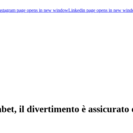
nstagram page opens in new window
Linkedin page opens in new win
abet, il divertimento è assicurato 