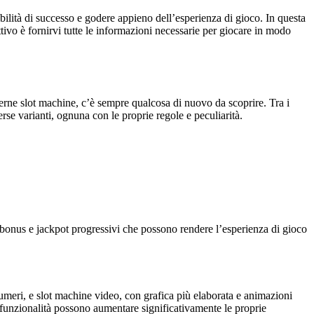
bilità di successo e godere appieno dell’esperienza di gioco. In questa
ttivo è fornirvi tutte le informazioni necessarie per giocare in modo
oderne slot machine, c’è sempre qualcosa di nuovo da scoprire. Tra i
erse varianti, ognuna con le proprie regole e peculiarità.
à bonus e jackpot progressivi che possono rendere l’esperienza di gioco
numeri, e slot machine video, con grafica più elaborata e animazioni
e funzionalità possono aumentare significativamente le proprie