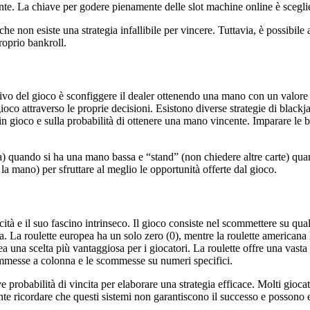
ente. La chiave per godere pienamente delle slot machine online è sceglie
he non esiste una strategia infallibile per vincere. Tuttavia, è possibile
roprio bankroll.
ettivo del gioco è sconfiggere il dealer ottenendo una mano con un valore 
el gioco attraverso le proprie decisioni. Esistono diverse strategie di blac
te in gioco e sulla probabilità di ottenere una mano vincente. Imparare le 
rta) quando si ha una mano bassa e “stand” (non chiedere altre carte) qu
la mano) per sfruttare al meglio le opportunità offerte dal gioco.
icità e il suo fascino intrinseco. Il gioco consiste nel scommettere su qu
cana. La roulette europea ha un solo zero (0), mentre la roulette american
a una scelta più vantaggiosa per i giocatori. La roulette offre una va
ommesse a colonna e le scommesse su numeri specifici.
probabilità di vincita per elaborare una strategia efficace. Molti gioca
nte ricordare che questi sistemi non garantiscono il successo e possono es