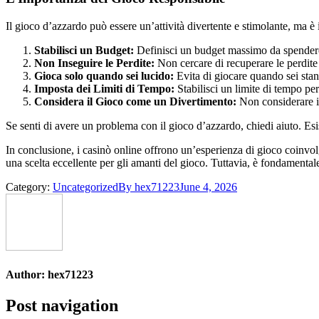
Il gioco d’azzardo può essere un’attività divertente e stimolante, ma 
Stabilisci un Budget:
Definisci un budget massimo da spendere 
Non Inseguire le Perdite:
Non cercare di recuperare le perdit
Gioca solo quando sei lucido:
Evita di giocare quando sei stanc
Imposta dei Limiti di Tempo:
Stabilisci un limite di tempo per
Considera il Gioco come un Divertimento:
Non considerare il
Se senti di avere un problema con il gioco d’azzardo, chiedi aiuto. Esi
In conclusione, i casinò online offrono un’esperienza di gioco coinvo
una scelta eccellente per gli amanti del gioco. Tuttavia, è fondamenta
Category:
Uncategorized
By
hex71223
June 4, 2026
Author:
hex71223
Post navigation