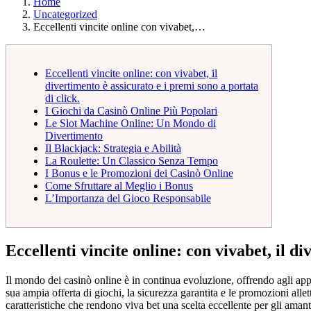
Home
Uncategorized
Eccellenti vincite online con vivabet,…
Eccellenti vincite online: con vivabet, il
divertimento è assicurato e i premi sono a portata
di click.
I Giochi da Casinò Online Più Popolari
Le Slot Machine Online: Un Mondo di
Divertimento
Il Blackjack: Strategia e Abilità
La Roulette: Un Classico Senza Tempo
I Bonus e le Promozioni dei Casinò Online
Come Sfruttare al Meglio i Bonus
L’Importanza del Gioco Responsabile
Eccellenti vincite online: con vivabet, il di
Il mondo dei casinò online è in continua evoluzione, offrendo agli app
sua ampia offerta di giochi, la sicurezza garantita e le promozioni alle
caratteristiche che rendono viva bet una scelta eccellente per gli amant