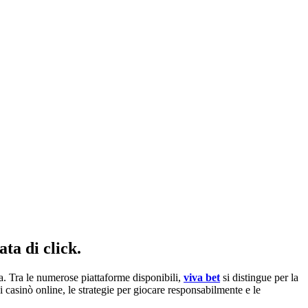
ata di click.
a. Tra le numerose piattaforme disponibili,
viva bet
si distingue per la
i casinò online, le strategie per giocare responsabilmente e le