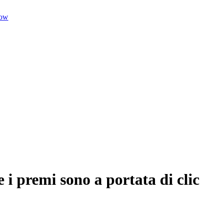
dow
e i premi sono a portata di clic