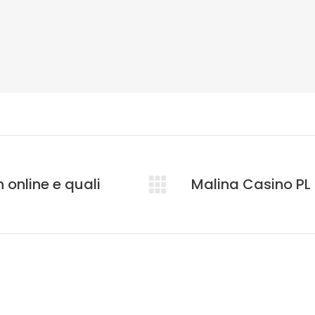
n online e quali
Malina Casino PL
Next
post: