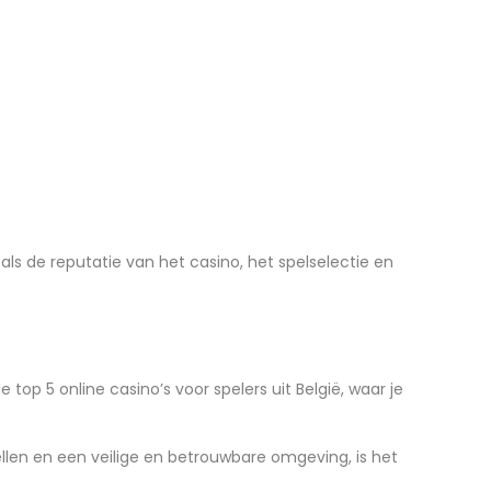
als de reputatie van het casino, het spelselectie en
 top 5 online casino’s voor spelers uit België, waar je
llen en een veilige en betrouwbare omgeving, is het