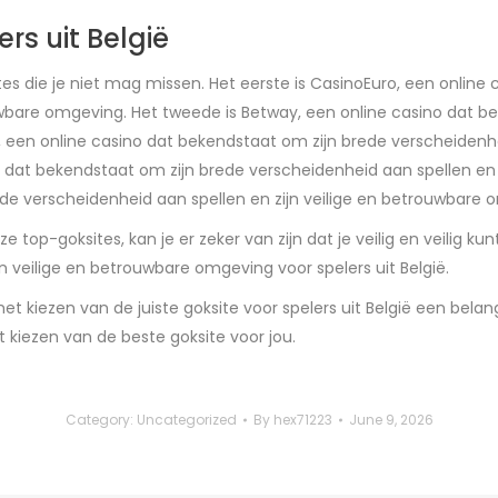
rs uit België
es die je niet mag missen. Het eerste is CasinoEuro, een online
uwbare omgeving. Het tweede is Betway, een online casino dat b
, een online casino dat bekendstaat om zijn brede verscheidenhe
 dat bekendstaat om zijn brede verscheidenheid aan spellen en z
de verscheidenheid aan spellen en zijn veilige en betrouwbare 
e top-goksites, kan je er zeker van zijn dat je veilig en veilig kun
 veilige en betrouwbare omgeving voor spelers uit België.
t kiezen van de juiste goksite voor spelers uit België een belangr
t kiezen van de beste goksite voor jou.
Category:
Uncategorized
By
hex71223
June 9, 2026