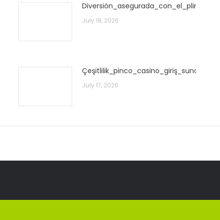
Diversión_asegurada_con_el_plinko_g
July 18, 2026
per_comprendere_le_dinamiche_del_gioco_responsabi
Çeşitlilik_pinco_casino_giriş_sunan_gü
July 17, 2026