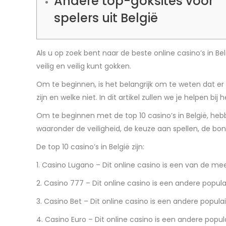
Andere top-goksites voor
spelers uit België
Als u op zoek bent naar de beste online casino’s in Belgi
veilig en veilig kunt gokken.
Om te beginnen, is het belangrijk om te weten dat er ve
zijn en welke niet. In dit artikel zullen we je helpen bi
Om te beginnen met de top 10 casino’s in België, hebbe
waaronder de veiligheid, de keuze aan spellen, de bon
De top 10 casino’s in België zijn:
1. Casino Lugano – Dit online casino is een van de mee
2. Casino 777 – Dit online casino is een andere popula
3. Casino Bet – Dit online casino is een andere popula
4. Casino Euro – Dit online casino is een andere popul