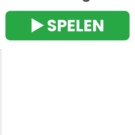
▶️ SPELEN