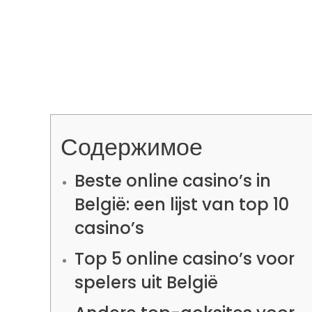
Содержимое
Beste online casino’s in
België: een lijst van top 10
casino’s
Top 5 online casino’s voor
spelers uit België