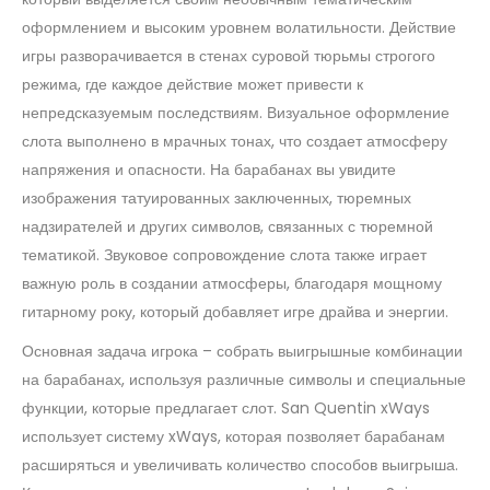
оформлением и высоким уровнем волатильности. Действие
игры разворачивается в стенах суровой тюрьмы строгого
режима, где каждое действие может привести к
непредсказуемым последствиям. Визуальное оформление
слота выполнено в мрачных тонах, что создает атмосферу
напряжения и опасности. На барабанах вы увидите
изображения татуированных заключенных, тюремных
надзирателей и других символов, связанных с тюремной
тематикой. Звуковое сопровождение слота также играет
важную роль в создании атмосферы, благодаря мощному
гитарному року, который добавляет игре драйва и энергии.
Основная задача игрока – собрать выигрышные комбинации
на барабанах, используя различные символы и специальные
функции, которые предлагает слот. San Quentin xWays
использует систему xWays, которая позволяет барабанам
расширяться и увеличивать количество способов выигрыша.