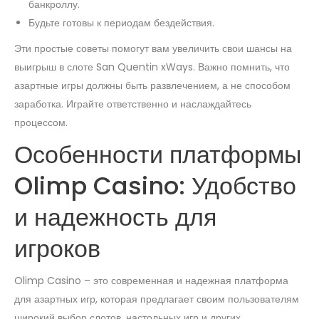
банкроллу.
Будьте готовы к периодам бездействия.
Эти простые советы помогут вам увеличить свои шансы на
выигрыш в слоте San Quentin xWays. Важно помнить, что
азартные игры должны быть развлечением, а не способом
заработка. Играйте ответственно и наслаждайтесь
процессом.
Особенности платформы
Olimp Casino: Удобство
и надежность для
игроков
Olimp Casino – это современная и надежная платформа
для азартных игр, которая предлагает своим пользователям
широкий выбор слотов, настольных игр и других