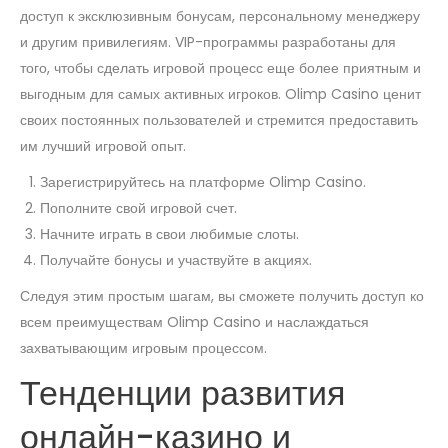
доступ к эксклюзивным бонусам, персональному менеджеру
и другим привилегиям. VIP-программы разработаны для
того, чтобы сделать игровой процесс еще более приятным и
выгодным для самых активных игроков. Olimp Casino ценит
своих постоянных пользователей и стремится предоставить
им лучший игровой опыт.
Зарегистрируйтесь на платформе Olimp Casino.
Пополните свой игровой счет.
Начните играть в свои любимые слоты.
Получайте бонусы и участвуйте в акциях.
Следуя этим простым шагам, вы сможете получить доступ ко
всем преимуществам Olimp Casino и наслаждаться
захватывающим игровым процессом.
Тенденции развития
онлайн-казино и