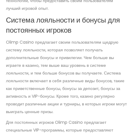
технологии, чтобы предоставить своим пользователям
лучший игровой опыт.
Система лояльности и бонусы для
постоянных игроков
Olimp Casino предлагает своим пользователям щедрую
систему лояльности, которая позволяет получать
дополнительные бонусы и привилегии. Чем больше вы
играете в казино, тем выше ваш уровень в системе
лояльности, и тем больше бонусов вы получаете. Система
лояльности включает в себя различные виды бонусов, такие
как приветственные бонусы, бонусы за депозит, бонусы за
активность и VIP-бонусы. Кроме того, казино регулярно
проводит различные акции и турниры, в которых игроки могут
выиграть ценные призы.
Для постоянных игроков Olimp Casino предлагает
специальные VIP-программы, которые предоставляют