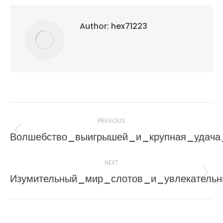
Author:
hex71223
Post
PREVIOUS
navigation
Волшебство_выигрышей_и_крупная_удача
Previous
post:
NEXT
Изумительный_мир_слотов_и_увлекатель
Next
post: