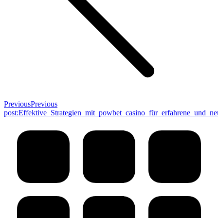
Previous
Previous
post:
Effektive_Strategien_mit_powbet_casino_für_erfahrene_und_n