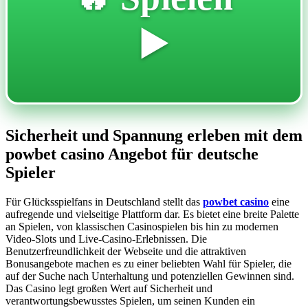
▶️
Sicherheit und Spannung erleben mit dem
powbet casino Angebot für deutsche
Spieler
Für Glücksspielfans in Deutschland stellt das
powbet casino
eine
aufregende und vielseitige Plattform dar. Es bietet eine breite Palette
an Spielen, von klassischen Casinospielen bis hin zu modernen
Video-Slots und Live-Casino-Erlebnissen. Die
Benutzerfreundlichkeit der Webseite und die attraktiven
Bonusangebote machen es zu einer beliebten Wahl für Spieler, die
auf der Suche nach Unterhaltung und potenziellen Gewinnen sind.
Das Casino legt großen Wert auf Sicherheit und
verantwortungsbewusstes Spielen, um seinen Kunden ein