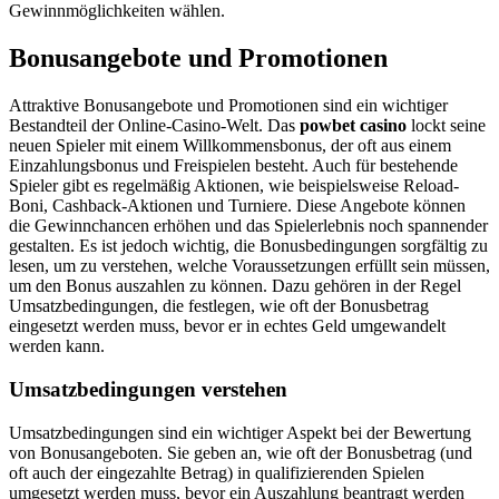
Gewinnmöglichkeiten wählen.
Bonusangebote und Promotionen
Attraktive Bonusangebote und Promotionen sind ein wichtiger
Bestandteil der Online-Casino-Welt. Das
powbet casino
lockt seine
neuen Spieler mit einem Willkommensbonus, der oft aus einem
Einzahlungsbonus und Freispielen besteht. Auch für bestehende
Spieler gibt es regelmäßig Aktionen, wie beispielsweise Reload-
Boni, Cashback-Aktionen und Turniere. Diese Angebote können
die Gewinnchancen erhöhen und das Spielerlebnis noch spannender
gestalten. Es ist jedoch wichtig, die Bonusbedingungen sorgfältig zu
lesen, um zu verstehen, welche Voraussetzungen erfüllt sein müssen,
um den Bonus auszahlen zu können. Dazu gehören in der Regel
Umsatzbedingungen, die festlegen, wie oft der Bonusbetrag
eingesetzt werden muss, bevor er in echtes Geld umgewandelt
werden kann.
Umsatzbedingungen verstehen
Umsatzbedingungen sind ein wichtiger Aspekt bei der Bewertung
von Bonusangeboten. Sie geben an, wie oft der Bonusbetrag (und
oft auch der eingezahlte Betrag) in qualifizierenden Spielen
umgesetzt werden muss, bevor ein Auszahlung beantragt werden