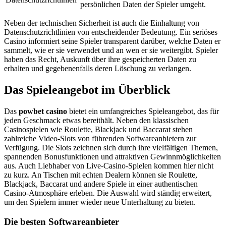
persönlichen Daten der Spieler umgeht.
Neben der technischen Sicherheit ist auch die Einhaltung von
Datenschutzrichtlinien von entscheidender Bedeutung. Ein seriöses
Casino informiert seine Spieler transparent darüber, welche Daten er
sammelt, wie er sie verwendet und an wen er sie weitergibt. Spieler
haben das Recht, Auskunft über ihre gespeicherten Daten zu
erhalten und gegebenenfalls deren Löschung zu verlangen.
Das Spieleangebot im Überblick
Das
powbet casino
bietet ein umfangreiches Spieleangebot, das für
jeden Geschmack etwas bereithält. Neben den klassischen
Casinospielen wie Roulette, Blackjack und Baccarat stehen
zahlreiche Video-Slots von führenden Softwareanbietern zur
Verfügung. Die Slots zeichnen sich durch ihre vielfältigen Themen,
spannenden Bonusfunktionen und attraktiven Gewinnmöglichkeiten
aus. Auch Liebhaber von Live-Casino-Spielen kommen hier nicht
zu kurz. An Tischen mit echten Dealern können sie Roulette,
Blackjack, Baccarat und andere Spiele in einer authentischen
Casino-Atmosphäre erleben. Die Auswahl wird ständig erweitert,
um den Spielern immer wieder neue Unterhaltung zu bieten.
Die besten Softwareanbieter