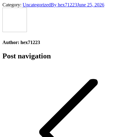
Category:
Uncategorized
By
hex71223
June 25, 2026
Author:
hex71223
Post navigation