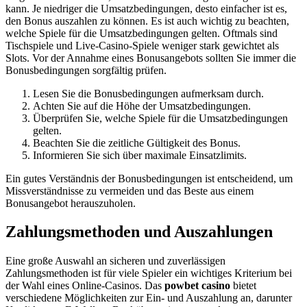
kann. Je niedriger die Umsatzbedingungen, desto einfacher ist es,
den Bonus auszahlen zu können. Es ist auch wichtig zu beachten,
welche Spiele für die Umsatzbedingungen gelten. Oftmals sind
Tischspiele und Live-Casino-Spiele weniger stark gewichtet als
Slots. Vor der Annahme eines Bonusangebots sollten Sie immer die
Bonusbedingungen sorgfältig prüfen.
Lesen Sie die Bonusbedingungen aufmerksam durch.
Achten Sie auf die Höhe der Umsatzbedingungen.
Überprüfen Sie, welche Spiele für die Umsatzbedingungen
gelten.
Beachten Sie die zeitliche Gültigkeit des Bonus.
Informieren Sie sich über maximale Einsatzlimits.
Ein gutes Verständnis der Bonusbedingungen ist entscheidend, um
Missverständnisse zu vermeiden und das Beste aus einem
Bonusangebot herauszuholen.
Zahlungsmethoden und Auszahlungen
Eine große Auswahl an sicheren und zuverlässigen
Zahlungsmethoden ist für viele Spieler ein wichtiges Kriterium bei
der Wahl eines Online-Casinos. Das
powbet casino
bietet
verschiedene Möglichkeiten zur Ein- und Auszahlung an, darunter