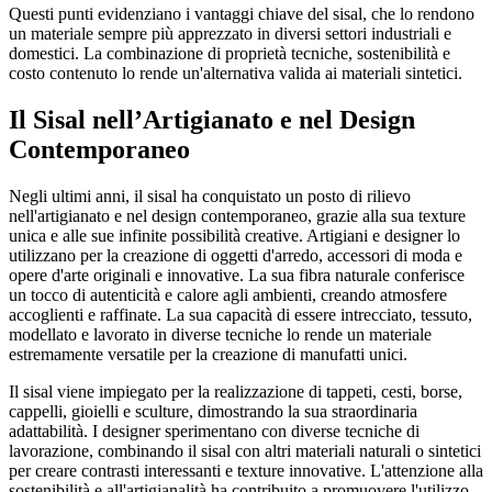
Questi punti evidenziano i vantaggi chiave del sisal, che lo rendono
un materiale sempre più apprezzato in diversi settori industriali e
domestici. La combinazione di proprietà tecniche, sostenibilità e
costo contenuto lo rende un'alternativa valida ai materiali sintetici.
Il Sisal nell’Artigianato e nel Design
Contemporaneo
Negli ultimi anni, il sisal ha conquistato un posto di rilievo
nell'artigianato e nel design contemporaneo, grazie alla sua texture
unica e alle sue infinite possibilità creative. Artigiani e designer lo
utilizzano per la creazione di oggetti d'arredo, accessori di moda e
opere d'arte originali e innovative. La sua fibra naturale conferisce
un tocco di autenticità e calore agli ambienti, creando atmosfere
accoglienti e raffinate. La sua capacità di essere intrecciato, tessuto,
modellato e lavorato in diverse tecniche lo rende un materiale
estremamente versatile per la creazione di manufatti unici.
Il sisal viene impiegato per la realizzazione di tappeti, cesti, borse,
cappelli, gioielli e sculture, dimostrando la sua straordinaria
adattabilità. I designer sperimentano con diverse tecniche di
lavorazione, combinando il sisal con altri materiali naturali o sintetici
per creare contrasti interessanti e texture innovative. L'attenzione alla
sostenibilità e all'artigianalità ha contribuito a promuovere l'utilizzo