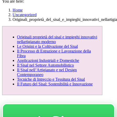
You are here:
Home
Uncategorized
Originali_proprietà_del_sisal_e_impieghi_innovativi_nellarti
Originali proprietà del sisal e impieghi innovativi
nellartigianato moderno
Le Origini e la Coltivazione del Sisal
Il Processo di Estrazione e Lavorazione della
Fibra
Applicazioni Industriali e Domestiche
Il Sisal nel Settore Automobilistico
Il Sisal nell’Artigianato e nel Design
Contemporaneo
Tecniche di Intreccio e Tessitura del Sisal
Il Futuro del Sisal: Sostenibilità e Innovazione