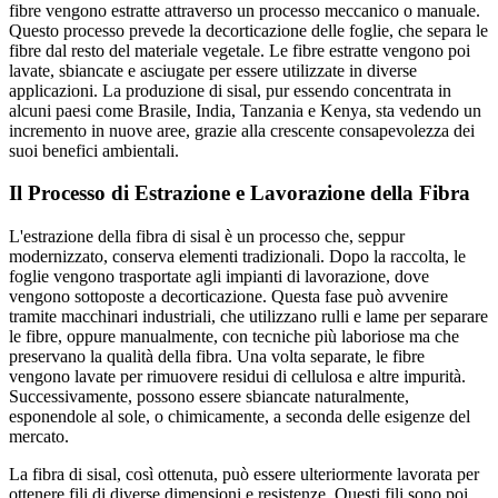
fibre vengono estratte attraverso un processo meccanico o manuale.
Questo processo prevede la decorticazione delle foglie, che separa le
fibre dal resto del materiale vegetale. Le fibre estratte vengono poi
lavate, sbiancate e asciugate per essere utilizzate in diverse
applicazioni. La produzione di sisal, pur essendo concentrata in
alcuni paesi come Brasile, India, Tanzania e Kenya, sta vedendo un
incremento in nuove aree, grazie alla crescente consapevolezza dei
suoi benefici ambientali.
Il Processo di Estrazione e Lavorazione della Fibra
L'estrazione della fibra di sisal è un processo che, seppur
modernizzato, conserva elementi tradizionali. Dopo la raccolta, le
foglie vengono trasportate agli impianti di lavorazione, dove
vengono sottoposte a decorticazione. Questa fase può avvenire
tramite macchinari industriali, che utilizzano rulli e lame per separare
le fibre, oppure manualmente, con tecniche più laboriose ma che
preservano la qualità della fibra. Una volta separate, le fibre
vengono lavate per rimuovere residui di cellulosa e altre impurità.
Successivamente, possono essere sbiancate naturalmente,
esponendole al sole, o chimicamente, a seconda delle esigenze del
mercato.
La fibra di sisal, così ottenuta, può essere ulteriormente lavorata per
ottenere fili di diverse dimensioni e resistenze. Questi fili sono poi