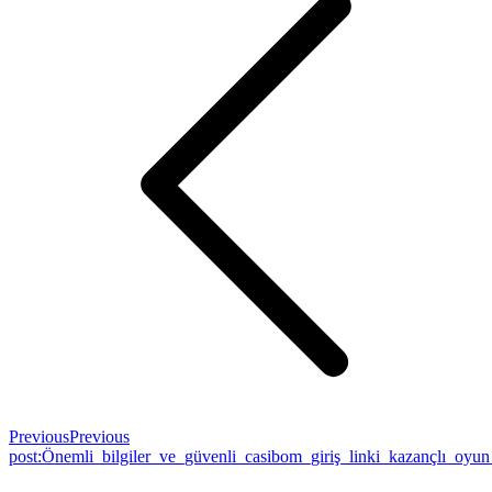
Previous
Previous
post:
Önemli_bilgiler_ve_güvenli_casibom_giriş_linki_kazançlı_oyu