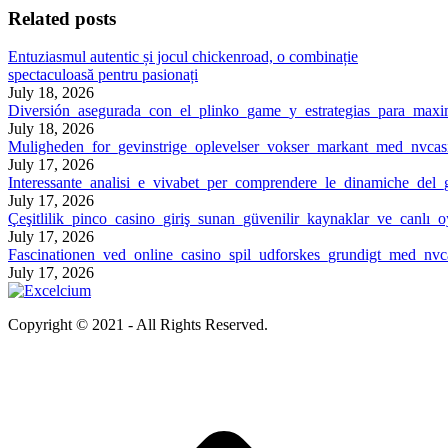
Related posts
Entuziasmul autentic și jocul chickenroad, o combinație
spectaculoasă pentru pasionați
July 18, 2026
Diversión_asegurada_con_el_plinko_game_y_estrategias_para_maxi
July 18, 2026
Muligheden_for_gevinstrige_oplevelser_vokser_markant_med_nvca
July 17, 2026
Interessante_analisi_e_vivabet_per_comprendere_le_dinamiche_del_
July 17, 2026
Çeşitlilik_pinco_casino_giriş_sunan_güvenilir_kaynaklar_ve_canlı_
July 17, 2026
Fascinationen_ved_online_casino_spil_udforskes_grundigt_med_nvca
July 17, 2026
Copyright © 2021 - All Rights Reserved.