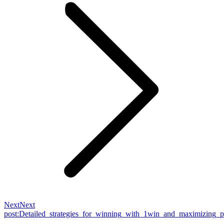
Next
Next
post:
Detailed_strategies_for_winning_with_1win_and_maximizing_po