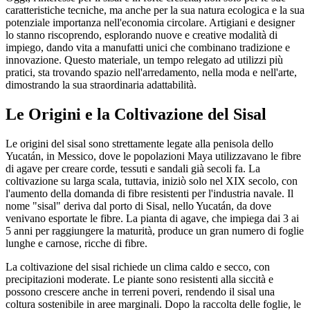
caratteristiche tecniche, ma anche per la sua natura ecologica e la sua
potenziale importanza nell'economia circolare. Artigiani e designer
lo stanno riscoprendo, esplorando nuove e creative modalità di
impiego, dando vita a manufatti unici che combinano tradizione e
innovazione. Questo materiale, un tempo relegato ad utilizzi più
pratici, sta trovando spazio nell'arredamento, nella moda e nell'arte,
dimostrando la sua straordinaria adattabilità.
Le Origini e la Coltivazione del Sisal
Le origini del sisal sono strettamente legate alla penisola dello
Yucatán, in Messico, dove le popolazioni Maya utilizzavano le fibre
di agave per creare corde, tessuti e sandali già secoli fa. La
coltivazione su larga scala, tuttavia, iniziò solo nel XIX secolo, con
l'aumento della domanda di fibre resistenti per l'industria navale. Il
nome "sisal" deriva dal porto di Sisal, nello Yucatán, da dove
venivano esportate le fibre. La pianta di agave, che impiega dai 3 ai
5 anni per raggiungere la maturità, produce un gran numero di foglie
lunghe e carnose, ricche di fibre.
La coltivazione del sisal richiede un clima caldo e secco, con
precipitazioni moderate. Le piante sono resistenti alla siccità e
possono crescere anche in terreni poveri, rendendo il sisal una
coltura sostenibile in aree marginali. Dopo la raccolta delle foglie, le