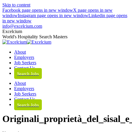
Skip to content
Facebook page opens in new window
X page opens in new
window
Instagram page opens in new window
Linkedin page opens
in new window
info@excelcium.com
Excelcium
World's Hospitality Search Masters
About
Employers
Job Seekers
Contact Us
Search Jobs
About
Employers
Job Seekers
Contact Us
Search Jobs
Originali_proprietà_del_sisal_