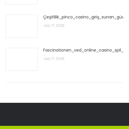
Çeşitlilik_pinco_casino_giriş_sunan_güven
July 17, 2026
Fascinationen_ved_online_casino_spil_u
July 17, 2026