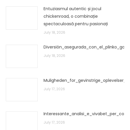
Entuziasmul autentic și jocul
chickenroad, o combinație
spectaculoasă pentru pasionați
July 18, 2026
Diversión_asegurada_con_el_plinko_gam
July 18, 2026
Muligheden_for_gevinstrige_oplevelse
July 17, 2026
Interessante_analisi_e_vivabet_per_com
July 17, 2026