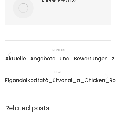
Author:
hex71223
Post
PREVIOUS
navigation
Aktuelle_Angebote_und_Bewertungen_z
Previous
post:
NEXT
Elgondolkodtató_útvonal_a_Chicken_R
Next
post:
Related posts