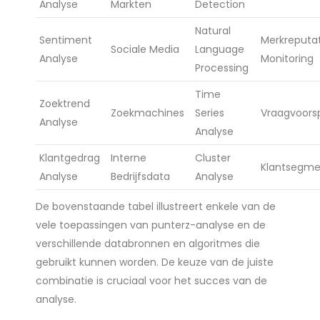
Analyse
Markten
Detection
Natural
Sentiment
Merkreputat
Sociale Media
Language
Analyse
Monitoring
Processing
Time
Zoektrend
Zoekmachines
Series
Vraagvoorsp
Analyse
Analyse
Klantgedrag
Interne
Cluster
Klantsegme
Analyse
Bedrijfsdata
Analyse
De bovenstaande tabel illustreert enkele van de
vele toepassingen van punterz-analyse en de
verschillende databronnen en algoritmes die
gebruikt kunnen worden. De keuze van de juiste
combinatie is cruciaal voor het succes van de
analyse.