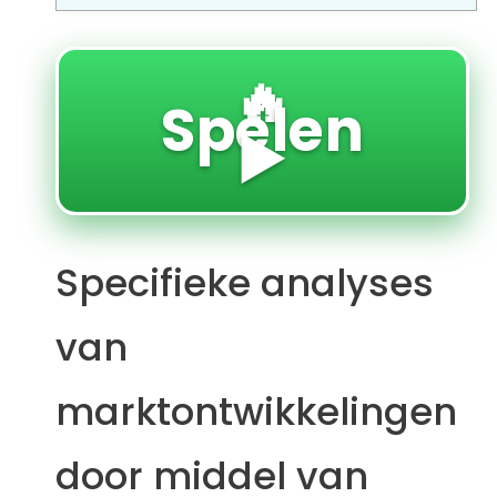
🔥
Spelen
▶️
Specifieke analyses
van
marktontwikkelingen
door middel van