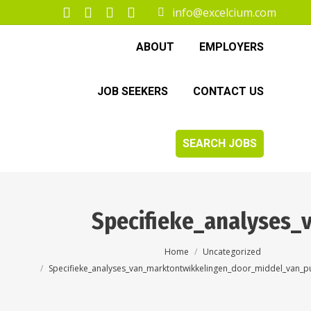
info@excelcium.com
Facebook
X
Instagram
Linkedin
page
page
page
page
ABOUT
EMPLOYERS
opens
opens
opens
opens
in
in
in
in
JOB SEEKERS
CONTACT US
new
new
new
new
window
window
window
window
SEARCH JOBS
Specifieke_analyses
You are here:
Home
Uncategorized
Specifieke_analyses_van_marktontwikkelingen_door_middel_van_p