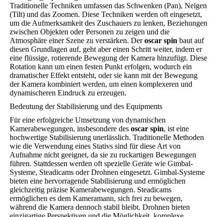
Traditionelle Techniken umfassen das Schwenken (Pan), Neigen
(Tilt) und das Zoomen. Diese Techniken werden oft eingesetzt,
um die Aufmerksamkeit des Zuschauers zu lenken, Beziehungen
zwischen Objekten oder Personen zu zeigen und die
Atmosphäre einer Szene zu verstärken. Der
oscar spin
baut auf
diesen Grundlagen auf, geht aber einen Schritt weiter, indem er
eine flüssige, rotierende Bewegung der Kamera hinzufügt. Diese
Rotation kann um einen festen Punkt erfolgen, wodurch ein
dramatischer Effekt entsteht, oder sie kann mit der Bewegung
der Kamera kombiniert werden, um einen komplexeren und
dynamischeren Eindruck zu erzeugen.
Bedeutung der Stabilisierung und des Equipments
Für eine erfolgreiche Umsetzung von dynamischen
Kamerabewegungen, insbesondere des
oscar spin
, ist eine
hochwertige Stabilisierung unerlässlich. Traditionelle Methoden
wie die Verwendung eines Stativs sind für diese Art von
Aufnahme nicht geeignet, da sie zu ruckartigen Bewegungen
führen. Stattdessen werden oft spezielle Geräte wie Gimbal-
Systeme, Steadicams oder Drohnen eingesetzt. Gimbal-Systeme
bieten eine hervorragende Stabilisierung und ermöglichen
gleichzeitig präzise Kamerabewegungen. Steadicams
ermöglichen es dem Kameramann, sich frei zu bewegen,
während die Kamera dennoch stabil bleibt. Drohnen bieten
einzigartige Perspektiven und die Möglichkeit, komplexe