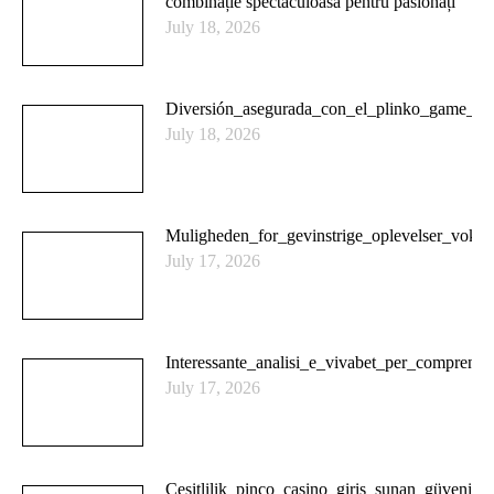
combinație spectaculoasă pentru pasionați
July 18, 2026
Diversión_asegurada_con_el_plinko_game_y_e
July 18, 2026
Muligheden_for_gevinstrige_oplevelser_vok
July 17, 2026
Interessante_analisi_e_vivabet_per_comprend
July 17, 2026
Çeşitlilik_pinco_casino_giriş_sunan_güvenili