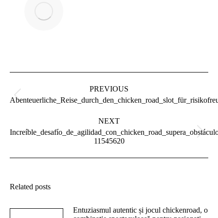
Post
navigation
PREVIOUS
Previous
Abenteuerliche_Reise_durch_den_chicken_road_slot_für_risikofre
post:
NEXT
Increíble_desafío_de_agilidad_con_chicken_road_supera_obstácul
Next
11545620
post:
Related posts
Entuziasmul autentic și jocul chickenroad, o