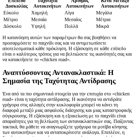
Επίπεδο
Ταχύτητα
Αριθμός
Κενά Μεταξύ
Δυσκολίας
Αυτοκινήτων
Αυτοκινήτων
Αυτοκινήτων
Εύκολο
Χαμηλή
Λίγα
Μεγάλα
Μέτριο
Μεσαία
Μεσαίος
Μέτρια
Δύσκολο
Υψηλή
Πολλά
Μικρά
Η κατανόηση αυτών των παραμέτρων θα σας βοηθήσει να
προσαρμόσετε το παιχνίδι σας και να αντιμετωπίσετε
αποτελεσματικά κάθε πρόκληση. Η εξάσκηση σε κάθε επίπεδο
είναι ο καλύτερος τρόπος για να βελτιώσετε τις ικανότητές σας και
να κατακτήσετε το «chicken road».
Αναπτύσσοντας Αντανακλαστικά: Η
Σημασία της Ταχύτητας Αντίδρασης
Ένα από τα πιο σημαντικά στοιχεία για την επιτυχία στο «chicken
road» είναι η ταχύτητα αντίδρασης. Η ικανότητα να αντιδράτε
γρήγορα στις αλλαγές στην κυκλοφορία μπορεί να κάνει τη
διαφορά μεταξύ μιας ασφαλούς διάσχισης και μιας καταστροφικής
σύγκρουσης. Η εξάσκηση και η εξοικείωση με το παιχνίδι είναι
απαραίτητες για τη βελτίωση των αντανακλαστικών σας. Παίζοντας
τακτικά, θα μάθετε να αναγνωρίζετε γρήγορα τα μοτίβα κίνησης
των αυτοκινήτων και να ανταποκρίνεστε ανάλογα. Επιπλέον, η