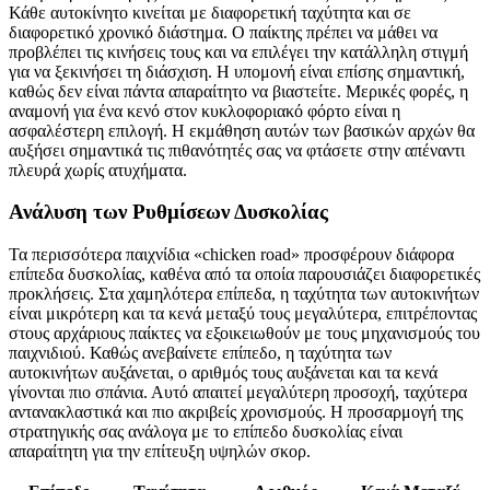
Κάθε αυτοκίνητο κινείται με διαφορετική ταχύτητα και σε
διαφορετικό χρονικό διάστημα. Ο παίκτης πρέπει να μάθει να
προβλέπει τις κινήσεις τους και να επιλέγει την κατάλληλη στιγμή
για να ξεκινήσει τη διάσχιση. Η υπομονή είναι επίσης σημαντική,
καθώς δεν είναι πάντα απαραίτητο να βιαστείτε. Μερικές φορές, η
αναμονή για ένα κενό στον κυκλοφοριακό φόρτο είναι η
ασφαλέστερη επιλογή. Η εκμάθηση αυτών των βασικών αρχών θα
αυξήσει σημαντικά τις πιθανότητές σας να φτάσετε στην απέναντι
πλευρά χωρίς ατυχήματα.
Ανάλυση των Ρυθμίσεων Δυσκολίας
Τα περισσότερα παιχνίδια «chicken road» προσφέρουν διάφορα
επίπεδα δυσκολίας, καθένα από τα οποία παρουσιάζει διαφορετικές
προκλήσεις. Στα χαμηλότερα επίπεδα, η ταχύτητα των αυτοκινήτων
είναι μικρότερη και τα κενά μεταξύ τους μεγαλύτερα, επιτρέποντας
στους αρχάριους παίκτες να εξοικειωθούν με τους μηχανισμούς του
παιχνιδιού. Καθώς ανεβαίνετε επίπεδο, η ταχύτητα των
αυτοκινήτων αυξάνεται, ο αριθμός τους αυξάνεται και τα κενά
γίνονται πιο σπάνια. Αυτό απαιτεί μεγαλύτερη προσοχή, ταχύτερα
αντανακλαστικά και πιο ακριβείς χρονισμούς. Η προσαρμογή της
στρατηγικής σας ανάλογα με το επίπεδο δυσκολίας είναι
απαραίτητη για την επίτευξη υψηλών σκορ.