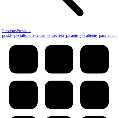
Previous
Previous
post:
Especialistas_revelan_el_secreto_picante_y_caliente_para_una_