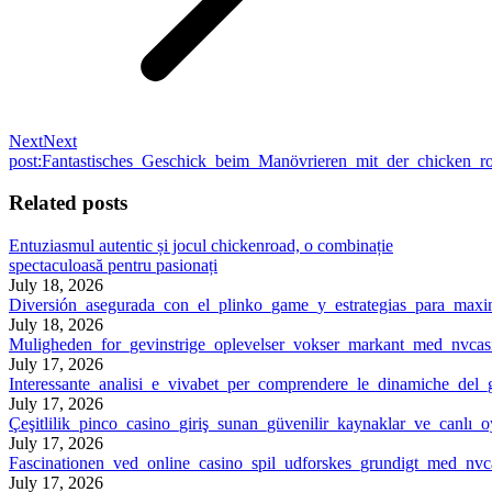
Next
Next
post:
Fantastisches_Geschick_beim_Manövrieren_mit_der_chicken_ro
Related posts
Entuziasmul autentic și jocul chickenroad, o combinație
spectaculoasă pentru pasionați
July 18, 2026
Diversión_asegurada_con_el_plinko_game_y_estrategias_para_maxi
July 18, 2026
Muligheden_for_gevinstrige_oplevelser_vokser_markant_med_nvca
July 17, 2026
Interessante_analisi_e_vivabet_per_comprendere_le_dinamiche_del_
July 17, 2026
Çeşitlilik_pinco_casino_giriş_sunan_güvenilir_kaynaklar_ve_canlı_
July 17, 2026
Fascinationen_ved_online_casino_spil_udforskes_grundigt_med_nvca
July 17, 2026