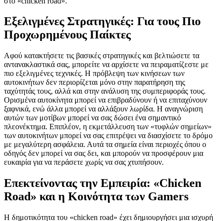
στο «chicken road».
Εξελιγμένες Στρατηγικές: Για τους Πιο
Προχωρημένους Παίκτες
Αφού κατακτήσετε τις βασικές στρατηγικές και βελτιώσετε τα
αντανακλαστικά σας, μπορείτε να αρχίσετε να πειραματίζεστε με
πιο εξελιγμένες τεχνικές. Η πρόβλεψη των κινήσεων των
αυτοκινήτων δεν περιορίζεται μόνο στην παρατήρηση της
ταχύτητάς τους, αλλά και στην ανάλυση της συμπεριφοράς τους.
Ορισμένα αυτοκίνητα μπορεί να επιβραδύνουν ή να επιταχύνουν
ξαφνικά, ενώ άλλα μπορεί να αλλάξουν λωρίδα. Η αναγνώριση
αυτών των μοτίβων μπορεί να σας δώσει ένα σημαντικό
πλεονέκτημα. Επιπλέον, η εκμετάλλευση των «τυφλών σημείων»
των αυτοκινήτων μπορεί να σας επιτρέψει να διασχίσετε το δρόμο
με μεγαλύτερη ασφάλεια. Αυτά τα σημεία είναι περιοχές όπου ο
οδηγός δεν μπορεί να σας δει, και μπορούν να προσφέρουν μια
ευκαιρία για να περάσετε χωρίς να σας χτυπήσουν.
Επεκτείνοντας την Εμπειρία: «Chicken
Road» και η Κοινότητα των Gamers
Η δημοτικότητα του «chicken road» έχει δημιουργήσει μια ισχυρή