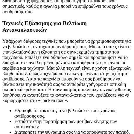
διατήρηση της ψυχραιμίας και η αποφυγή του πανικού είναι
σημαντικές, καθώς η αγωνία μπορεί να επιβραδύνει τους χρόνους
αντίδρασής σας.
Τεχνικές Εξάσκησης για Βελτίωση
Αντανακλαστικών
Υπάρχουν διάφορες τεχνικές που μπορείτε να χρησιμοποιήσετε για
να βελτιώσετε την ταχύτητα αντίδρασής σας. Μία από αυτές είναι η
επαναλαμβανόμενη εξάσκηση σε συγκεκριμένα τμήματα του
παιχνιδιού. Επιλέξτε ένα δύσκολο σημείο και προσπαθήστε να το
διασχίσετε επανειλημμένα, μέχρι να καταφέρετε να το κάνετε με
ακρίβεια και ταχύτητα. Μια άλλη τεχνική είναι η χρήση εξωτερικών
βοηθημάτων, όπως παιχνίδια που επικεντρώνονται στην ταχύτητα
αντίδρασης. Αυτά τα παιχνίδια μπορούν να σας βοηθήσουν να
βελτιώσετε την ικανότητά σας να αντιδράτε γρήγορα σε οπτικά ή
ακουστικά ερεθίσματα. Η συνδυασμός αυτών των τεχνικών θα σας
βοηθήσει να αναπτύξετε τα αντανακλαστικά που χρειάζεστε για να
κυριαρχήσετε στο «chicken road».
Εξασκηθείτε τακτικά για να βελτιώσετε τους χρόνους
αντίδρασής σας.
Εστιάστε στην παρατήρηση των μοτίβων κίνησης των
αυτοκινήτων.
Διατηρήστε την ψυχραιμία σας για να αποφύγετε τον πανικό.