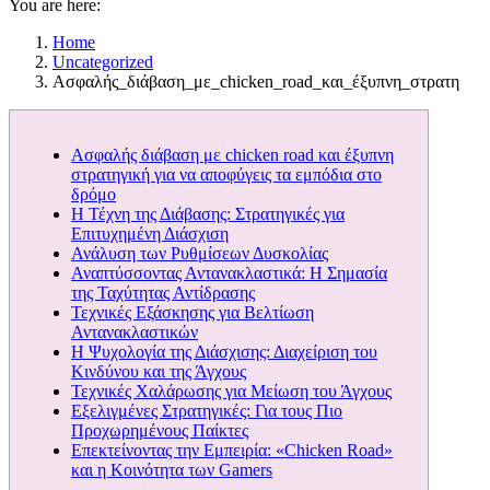
You are here:
Home
Uncategorized
Ασφαλής_διάβαση_με_chicken_road_και_έξυπνη_στρατη
Ασφαλής διάβαση με chicken road και έξυπνη
στρατηγική για να αποφύγεις τα εμπόδια στο
δρόμο
Η Τέχνη της Διάβασης: Στρατηγικές για
Επιτυχημένη Διάσχιση
Ανάλυση των Ρυθμίσεων Δυσκολίας
Αναπτύσσοντας Αντανακλαστικά: Η Σημασία
της Ταχύτητας Αντίδρασης
Τεχνικές Εξάσκησης για Βελτίωση
Αντανακλαστικών
Η Ψυχολογία της Διάσχισης: Διαχείριση του
Κινδύνου και της Άγχους
Τεχνικές Χαλάρωσης για Μείωση του Άγχους
Εξελιγμένες Στρατηγικές: Για τους Πιο
Προχωρημένους Παίκτες
Επεκτείνοντας την Εμπειρία: «Chicken Road»
και η Κοινότητα των Gamers