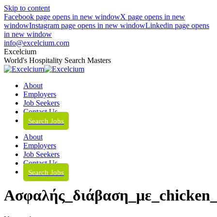
Skip to content
Facebook page opens in new window
X page opens in new
window
Instagram page opens in new window
Linkedin page opens
in new window
info@excelcium.com
Excelcium
World's Hospitality Search Masters
About
Employers
Job Seekers
Contact Us
Search Jobs
About
Employers
Job Seekers
Contact Us
Search Jobs
Ασφαλής_διάβαση_με_chicken_