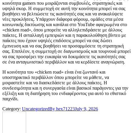
κοινότητα gamers που μοιράζονται συμβουλές, στρατηγικές και
υψηλά σκορ. Η συμμετοχή σε αυτή την κοινότητα μπορεί να σας
βοηθήσει να βελτιώσετε τις ικανότητές σας και να ανακαλύψετε
νέες προκλήσεις. Υπάρχουν διάφορα φόρουμ, ομάδες στα μέσα
κοινωνικής δικτύωσης και κανάλια στο YouTube αφιερωμένα στο
«chicken road», όπου μπορείτε να αλληλεπιδράσετε με άλλους
παίκτες. Η ανταλλαγή εμπειριών και η παρακολούθηση βίντεο με
παίκτες που έχουν υψηλές επιδόσεις μπορεί να σας δώσει
έμπνευση και να σας βοηθήσει να προσαρμόσετε τη στρατηγική
σας. Επιπλέον, η συμμετοχή σε διαγωνισμούς και τουρνουά μπορεί
να σας προσφέρει την ευκαιρία να δοκιμάσετε τις ικανότητές σας
σε ένα ανταγωνιστικό περιβάλλον και να κερδίσετε αναγνώριση.
Η κοινότητα του «chicken road» είναι ένα ζωντανό και
υποστηρικτικό περιβάλλον όπου μπορείτε να μάθετε, να
μοιραστείτε και να διασκεδάσετε με άλλους παίκτες. Η
συνδεσιμότητα και η συνεργασία είναι βασικοί παράγοντες για την
εξέλιξη και τη διατήρηση του ενδιαφέροντος για αυτό το εθιστικό
παιχνίδι.
Category:
Uncategorized
By
hex71223
July 9, 2026