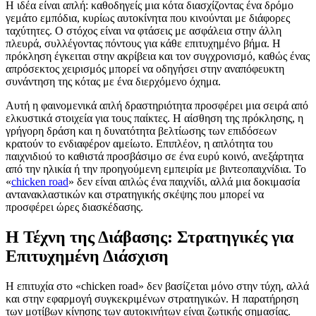
Η ιδέα είναι απλή: καθοδηγείς μια κότα διασχίζοντας ένα δρόμο
γεμάτο εμπόδια, κυρίως αυτοκίνητα που κινούνται με διάφορες
ταχύτητες. Ο στόχος είναι να φτάσεις με ασφάλεια στην άλλη
πλευρά, συλλέγοντας πόντους για κάθε επιτυχημένο βήμα. Η
πρόκληση έγκειται στην ακρίβεια και τον συγχρονισμό, καθώς ένας
απρόσεκτος χειρισμός μπορεί να οδηγήσει στην αναπόφευκτη
συνάντηση της κότας με ένα διερχόμενο όχημα.
Αυτή η φαινομενικά απλή δραστηριότητα προσφέρει μια σειρά από
ελκυστικά στοιχεία για τους παίκτες. Η αίσθηση της πρόκλησης, η
γρήγορη δράση και η δυνατότητα βελτίωσης των επιδόσεων
κρατούν το ενδιαφέρον αμείωτο. Επιπλέον, η απλότητα του
παιχνιδιού το καθιστά προσβάσιμο σε ένα ευρύ κοινό, ανεξάρτητα
από την ηλικία ή την προηγούμενη εμπειρία με βιντεοπαιχνίδια. Το
«
chicken road
» δεν είναι απλώς ένα παιχνίδι, αλλά μια δοκιμασία
αντανακλαστικών και στρατηγικής σκέψης που μπορεί να
προσφέρει ώρες διασκέδασης.
Η Τέχνη της Διάβασης: Στρατηγικές για
Επιτυχημένη Διάσχιση
Η επιτυχία στο «chicken road» δεν βασίζεται μόνο στην τύχη, αλλά
και στην εφαρμογή συγκεκριμένων στρατηγικών. Η παρατήρηση
των μοτίβων κίνησης των αυτοκινήτων είναι ζωτικής σημασίας.