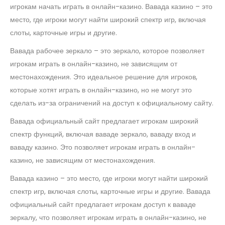
игрокам начать играть в онлайн-казино. Вавада казино – это
место, где игроки могут найти широкий спектр игр, включая
слоты, карточные игры и другие.
Вавада рабочее зеркало – это зеркало, которое позволяет
игрокам играть в онлайн-казино, не зависящим от
местонахождения. Это идеальное решение для игроков,
которые хотят играть в онлайн-казино, но не могут это
сделать из-за ограничений на доступ к официальному сайту.
Вавада официальный сайт предлагает игрокам широкий
спектр функций, включая ваваде зеркало, ваваду вход и
ваваду казино. Это позволяет игрокам играть в онлайн-
казино, не зависящим от местонахождения.
Вавада казино – это место, где игроки могут найти широкий
спектр игр, включая слоты, карточные игры и другие. Вавада
официальный сайт предлагает игрокам доступ к ваваде
зеркалу, что позволяет игрокам играть в онлайн-казино, не