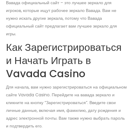
Вавада официальный сайт – это лучшее зеркало для
игроков, которые ищут рабочее зеркало Вавада. Вам не
нужно искать другие зеркала, потому что Вавада
официальный сайт предлагает вам лучшее зеркало для
игры.
Как Зарегистрироваться
и Начать Играть в
Vavada Casino
Для начала, вам нужно зарегистрироваться на официальном
сайте Vavada Casino. Перейдите на вавада зеркало и
кликните на кнопку “Зарегистрироваться”. Введите свои
личные данные, включая имя, фамилию, дату рождения и
адрес электронной почты. Вам также нужно выбрать пароль
и подтвердить его.