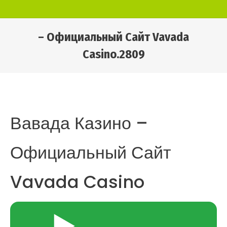
– Официальный Сайт Vavada
Casino.2809
You are here:
Вавада Казино –
Официальный Сайт
Vavada Casino
▶️