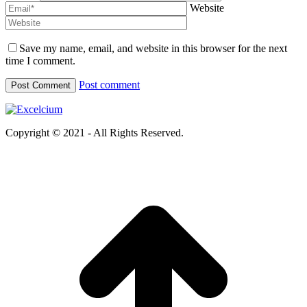
Website
Save my name, email, and website in this browser for the next
time I comment.
Post comment
Copyright © 2021 - All Rights Reserved.