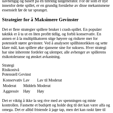
uavhengig og basert på en tilfeldig tallgenerator. For de som er nye
innenfor dette spillet, er en grundig forståelse av disse mekanismene
essensielt før de tar spranget.
Strategier for å Maksimere Gevinster
Det er flere strategier spillere bruker i crash-spillet. En populær
taktikk er å ta ut en liten profitt tidlig, og forbli konservativ. En
annen er å la multiplikatoren stige høyere og risikere mer for
potensielt større gevinster. Ved å analysere spillhistorikken og sette
klare mål, kan spillere øke sjansene sine for suksess. Hver strategi
har sine inherente fordeler og ulemper, alle avhenger av spillerens
risikotoleranse og ønsket avkastning.
Strategi
Risikonivå
Potensiell Gevinst
Konservativ
Lav
Lav til Moderat
Moderat
Middels
Moderat
Aggressiv
Høy
Høy
Det er viktig å ikke la seg rive med av spenningen og miste
kontrollen. Fastsette et budsjett og holde deg til det kan være alfa og
omega. Det er alltid fristende å jage tap, men det kan raskt føre til