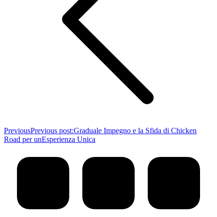
Previous
Previous post:
Graduale Impegno e la Sfida di Chicken
Road per unEsperienza Unica