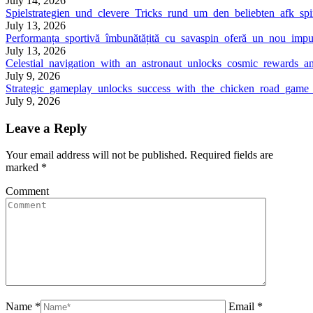
July 14, 2026
Spielstrategien_und_clevere_Tricks_rund_um_den_beliebten_afk_sp
July 13, 2026
Performanța_sportivă_îmbunătățită_cu_savaspin_oferă_un_nou_impu
July 13, 2026
Celestial_navigation_with_an_astronaut_unlocks_cosmic_rewards_and
July 9, 2026
Strategic_gameplay_unlocks_success_with_the_chicken_road_game
July 9, 2026
Leave a Reply
Your email address will not be published. Required fields are
marked
*
Comment
Name *
Email *