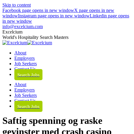
Skip to content
Facebook page opens in new window
X page opens in new
window
Instagram page opens in new window
Linkedin page opens
in new window
info@excelcium.com
Excelcium
World's Hospitality Search Masters
About
Employers
Job Seekers
Contact Us
Search Jobs
About
Employers
Job Seekers
Contact Us
Search Jobs
Saftig spenning og raske
gevinster med crash casino