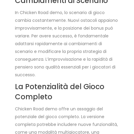
Cambiamenti di Scenario
In Chicken Road demo, lo scenario di gioco
cambia costantemente. Nuovi ostacoli appaiono
improvvisamente, e la posizione dei bonus può
variare. Per avere successo, è fondamentale
adattarsi rapidamente ai cambiamenti di
scenario e modificare la propria strategia di
conseguenza. L’improvvisazione e la rapidità di
pensiero sono qualità essenziali per i giocatori di
successo.
La Potenzialità del Gioco
Completo
Chicken Road demo offre un assaggio del
potenziale del gioco completo. La versione
completa potrebbe includere nuove funzionalità,
come una modalità multigiocatore, una