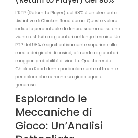
(Return to Player) del 98%
L’RTP (Return to Player) del 98% è un elemento
distintivo di Chicken Road demo. Questo valore
indica la percentuale di denaro scommesso che
viene restituita ai giocatori nel lungo termine. Un
RTP del 98% è significativamente superiore alla
media dei giochi di casinò, offrendo ai giocatori
maggiori probabilità di vincita. Questo rende
Chicken Road demo particolarmente attraente
per coloro che cercano un gioco equo e
generoso.
Esplorando le
Meccaniche di
Gioco: Un’Analisi