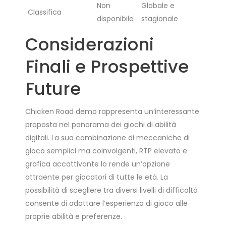
Non
Globale e
Classifica
disponibile
stagionale
Considerazioni
Finali e Prospettive
Future
Chicken Road demo rappresenta un’interessante
proposta nel panorama dei giochi di abilità
digitali. La sua combinazione di meccaniche di
gioco semplici ma coinvolgenti, RTP elevato e
grafica accattivante lo rende un’opzione
attraente per giocatori di tutte le età. La
possibilità di scegliere tra diversi livelli di difficoltà
consente di adattare l’esperienza di gioco alle
proprie abilità e preferenze.