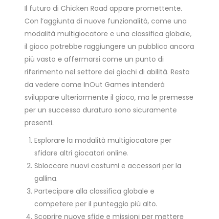
Il futuro di Chicken Road appare promettente.
Con l’aggiunta di nuove funzionalità, come una
modalità multigiocatore e una classifica globale,
il gioco potrebbe raggiungere un pubblico ancora
più vasto e affermarsi come un punto di
riferimento nel settore dei giochi di abilità. Resta
da vedere come InOut Games intenderà
sviluppare ulteriormente il gioco, ma le premesse
per un successo duraturo sono sicuramente
presenti.
Esplorare la modalità multigiocatore per
sfidare altri giocatori online.
Sbloccare nuovi costumi e accessori per la
gallina.
Partecipare alla classifica globale e
competere per il punteggio più alto.
Scoprire nuove sfide e missioni per mettere