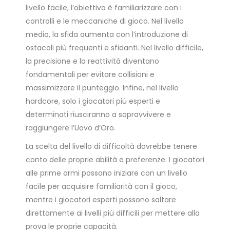
livello facile, l’obiettivo è familiarizzare con i
controlli e le meccaniche di gioco. Nel livello
medio, la sfida aumenta con l’introduzione di
ostacoli più frequenti e sfidanti. Nel livello difficile,
la precisione e la reattività diventano
fondamentali per evitare collisioni e
massimizzare il punteggio. Infine, nel livello
hardcore, solo i giocatori più esperti e
determinati riusciranno a sopravvivere e
raggiungere l’Uovo d’Oro.
La scelta del livello di difficoltà dovrebbe tenere
conto delle proprie abilità e preferenze. I giocatori
alle prime armi possono iniziare con un livello
facile per acquisire familiarità con il gioco,
mentre i giocatori esperti possono saltare
direttamente ai livelli più difficili per mettere alla
prova le proprie capacità.