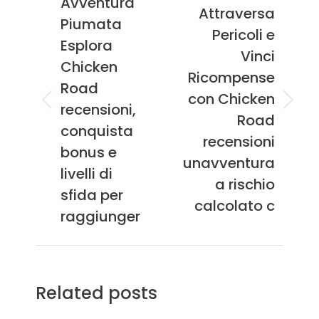
navigation
Avventura
Attraversa
Piumata
Pericoli e
Esplora
Vinci
Chicken
Ricompense
Road
con Chicken
recensioni,
Previous
Next
Road
post:
post:
conquista
recensioni
bonus e
unavventura
livelli di
a rischio
sfida per
calcolato c
raggiunger
Related posts