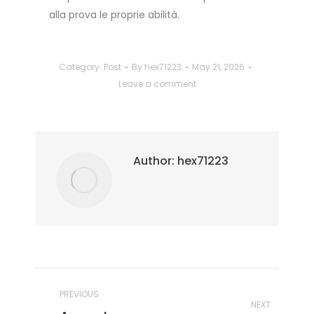
alla prova le proprie abilità.
Category:
Post
By
hex71223
May 21, 2026
Leave a comment
Author:
hex71223
Post
PREVIOUS
NEXT