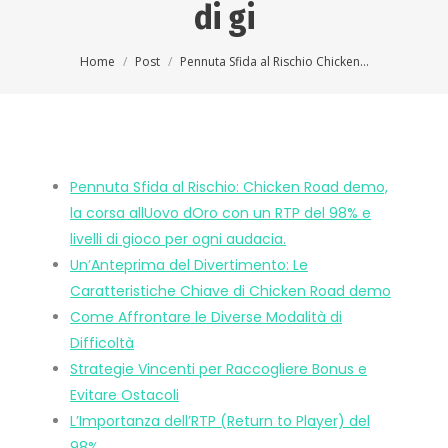
di gi
You are here:
Home
Post
Pennuta Sfida al Rischio Chicken…
Pennuta Sfida al Rischio: Chicken Road demo,
la corsa allUovo dOro con un RTP del 98% e
livelli di gioco per ogni audacia.
Un’Anteprima del Divertimento: Le
Caratteristiche Chiave di Chicken Road demo
Come Affrontare le Diverse Modalità di
Difficoltà
Strategie Vincenti per Raccogliere Bonus e
Evitare Ostacoli
L’Importanza dell’RTP (Return to Player) del
98%