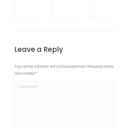
July 13, 2026
July 9, 2026
Leave a Reply
Your email address will not be published. Required fields
are marked
*
Comment