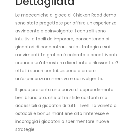
Dettagliata
Le meccaniche di gioco di Chicken Road demo
sono state progettate per offrire un’esperienza
avvincente e coinvolgente. I controlli sono
intuitivi e facili da imparare, consentendo ai
giocatori di concentrarsi sulla strategia e sui
movimenti. La grafica è colorata e accattivante,
creando un’atmosfera divertente e rilassante. Gli
effetti sonori contribuiscono a creare
un’esperienza immersiva e coinvolgente.
Il gioco presenta una curva di apprendimento
ben bilanciata, che offre sfide costanti ma
accessibili a giocatori di tutti i livelli. La varietà di
ostacoli e bonus mantiene alto l’interesse e
incoraggia i giocatori a sperimentare nuove
strategie.