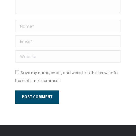
Name *
Email *
Website
Save my name, email, and website in this browser for
the next time I comment.
POST COMMENT