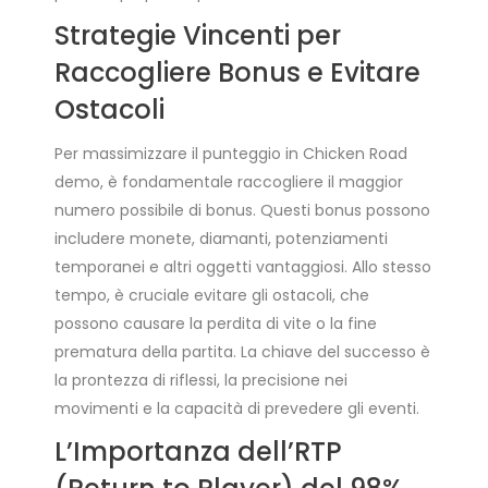
Strategie Vincenti per
Raccogliere Bonus e Evitare
Ostacoli
Per massimizzare il punteggio in Chicken Road
demo, è fondamentale raccogliere il maggior
numero possibile di bonus. Questi bonus possono
includere monete, diamanti, potenziamenti
temporanei e altri oggetti vantaggiosi. Allo stesso
tempo, è cruciale evitare gli ostacoli, che
possono causare la perdita di vite o la fine
prematura della partita. La chiave del successo è
la prontezza di riflessi, la precisione nei
movimenti e la capacità di prevedere gli eventi.
L’Importanza dell’RTP