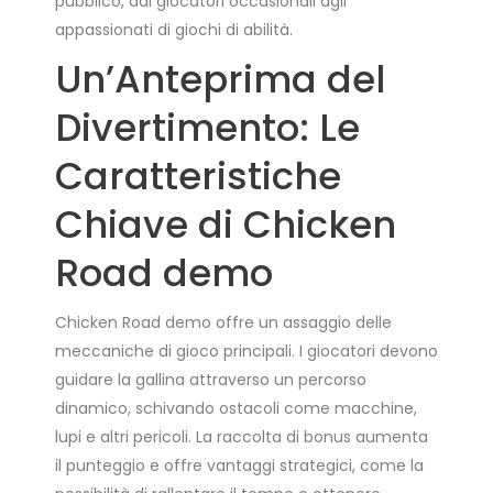
pubblico, dai giocatori occasionali agli
appassionati di giochi di abilità.
Un’Anteprima del
Divertimento: Le
Caratteristiche
Chiave di Chicken
Road demo
Chicken Road demo offre un assaggio delle
meccaniche di gioco principali. I giocatori devono
guidare la gallina attraverso un percorso
dinamico, schivando ostacoli come macchine,
lupi e altri pericoli. La raccolta di bonus aumenta
il punteggio e offre vantaggi strategici, come la