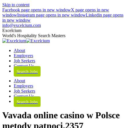
Skip to content
Facebook page opens in new window
X page opens in new
window
Instagram page opens in new window
Linkedin page opens
in new window
info@excelcium.com
Excelcium
World's Hospitality Search Masters
About
Employers
Job Seekers
Contact Us
Search Jobs
About
Employers
Job Seekers
Contact Us
Search Jobs
Vavada online casino w Polsce
metody patnoci.2357