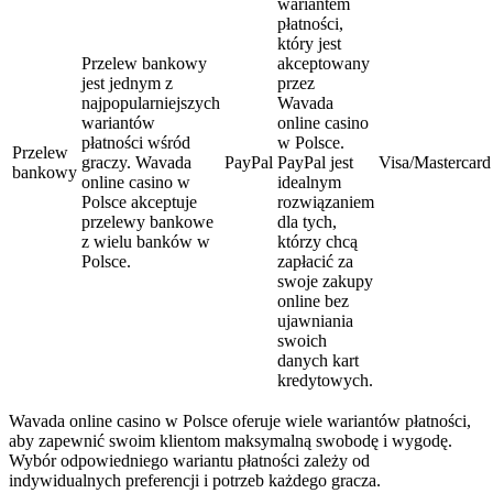
wariantem
płatności,
który jest
Przelew bankowy
akceptowany
jest jednym z
przez
najpopularniejszych
Wavada
wariantów
online casino
płatności wśród
w Polsce.
Przelew
graczy. Wavada
PayPal
PayPal jest
Visa/Mastercard
bankowy
online casino w
idealnym
Polsce akceptuje
rozwiązaniem
przelewy bankowe
dla tych,
z wielu banków w
którzy chcą
Polsce.
zapłacić za
swoje zakupy
online bez
ujawniania
swoich
danych kart
kredytowych.
Wavada online casino w Polsce oferuje wiele wariantów płatności,
aby zapewnić swoim klientom maksymalną swobodę i wygodę.
Wybór odpowiedniego wariantu płatności zależy od
indywidualnych preferencji i potrzeb każdego gracza.