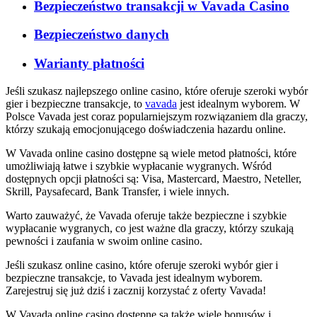
Bezpieczeństwo transakcji w Vavada Casino
Bezpieczeństwo danych
Warianty płatności
Jeśli szukasz najlepszego online casino, które oferuje szeroki wybór
gier i bezpieczne transakcje, to
vavada
jest idealnym wyborem. W
Polsce Vavada jest coraz popularniejszym rozwiązaniem dla graczy,
którzy szukają emocjonującego doświadczenia hazardu online.
W Vavada online casino dostępne są wiele metod płatności, które
umożliwiają łatwe i szybkie wypłacanie wygranych. Wśród
dostępnych opcji płatności są: Visa, Mastercard, Maestro, Neteller,
Skrill, Paysafecard, Bank Transfer, i wiele innych.
Warto zauważyć, że Vavada oferuje także bezpieczne i szybkie
wypłacanie wygranych, co jest ważne dla graczy, którzy szukają
pewności i zaufania w swoim online casino.
Jeśli szukasz online casino, które oferuje szeroki wybór gier i
bezpieczne transakcje, to Vavada jest idealnym wyborem.
Zarejestruj się już dziś i zacznij korzystać z oferty Vavada!
W Vavada online casino dostępne są także wiele bonusów i