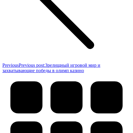
Previous
Previous post:
Зрелищный игровой мир и
захватывающие победы в олимп казино