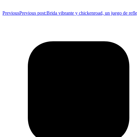
Previous
Previous post:
Brida vibrante y chickenroad, un juego de refle