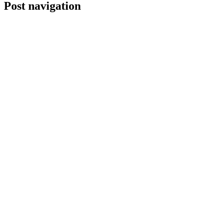
Post navigation