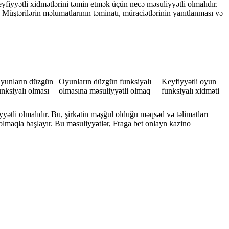
yfiyyətli xidmətlərini təmin etmək üçün necə məsuliyyətli olmalıdır.
 Müştərilərin məlumatlarının təminatı, müraciətlərinin yanıtlanması və
yunların düzgün
Oyunların düzgün funksiyalı
Keyfiyyətli oyun
unksiyalı olması
olmasına məsuliyyətli olmaq
funksiyalı xidməti
ətli olmalıdır. Bu, şirkətin məşğul olduğu məqsəd və təlimatları
i olmaqla başlayır. Bu məsuliyyətlər, Fraga bet onlayn kazino