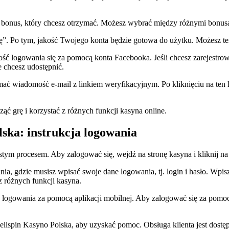
ać bonus, który chcesz otrzymać. Możesz wybrać między różnymi bonu
się”. Po tym, jakość Twojego konta będzie gotowa do użytku. Możesz t
ść logowania się za pomocą konta Facebooka. Jeśli chcesz zarejestro
e chcesz udostępnić.
ymać wiadomość e-mail z linkiem weryfikacyjnym. Po kliknięciu na ten
ć grę i korzystać z różnych funkcji kasyna online.
ska: instrukcja logowania
stym procesem. Aby zalogować się, wejdź na stronę kasyna i kliknij na 
ia, gdzie musisz wpisać swoje dane logowania, tj. login i hasło. Wpisz 
z różnych funkcji kasyna.
logowania za pomocą aplikacji mobilnej. Aby zalogować się za pomocą 
 Hellspin Kasyno Polska, aby uzyskać pomoc. Obsługa klienta jest do