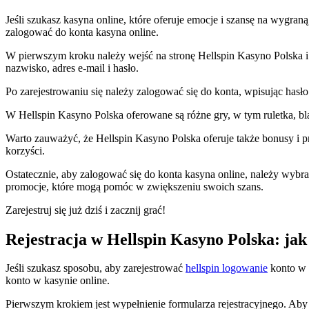
Jeśli szukasz kasyna online, które oferuje emocje i szansę na wygra
zalogować do konta kasyna online.
W pierwszym kroku należy wejść na stronę Hellspin Kasyno Polska i kl
nazwisko, adres e-mail i hasło.
Po zarejestrowaniu się należy zalogować się do konta, wpisując hasło 
W Hellspin Kasyno Polska oferowane są różne gry, w tym ruletka, bla
Warto zauważyć, że Hellspin Kasyno Polska oferuje także bonusy i 
korzyści.
Ostatecznie, aby zalogować się do konta kasyna online, należy wybrać
promocje, które mogą pomóc w zwiększeniu swoich szans.
Zarejestruj się już dziś i zacznij grać!
Rejestracja w Hellspin Kasyno Polska: jak
Jeśli szukasz sposobu, aby zarejestrować
hellspin logowanie
konto w 
konto w kasynie online.
Pierwszym krokiem jest wypełnienie formularza rejestracyjnego. Aby t