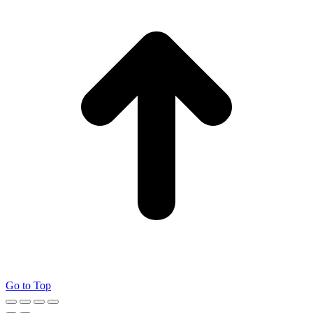
Go to Top