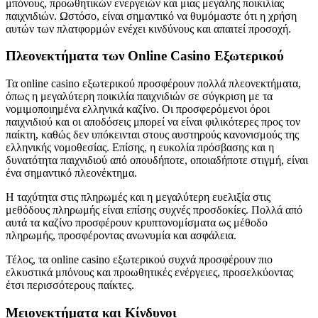
μπόνους, προωθητικών ενεργειών και μιας μεγάλης ποικιλίας
παιχνιδιών. Ωστόσο, είναι σημαντικό να θυμόμαστε ότι η χρήση
αυτών των πλατφορμών ενέχει κινδύνους και απαιτεί προσοχή.
Πλεονεκτήματα των Online Casino Εξωτερικού
Τα online casino εξωτερικού προσφέρουν πολλά πλεονεκτήματα,
όπως η μεγαλύτερη ποικιλία παιχνιδιών σε σύγκριση με τα
νομιμοποιημένα ελληνικά καζίνο. Οι προσφερόμενοι όροι
παιχνιδιού και οι αποδόσεις μπορεί να είναι φιλικότερες προς τον
παίκτη, καθώς δεν υπόκεινται στους αυστηρούς κανονισμούς της
ελληνικής νομοθεσίας. Επίσης, η ευκολία πρόσβασης και η
δυνατότητα παιχνιδιού από οπουδήποτε, οποιαδήποτε στιγμή, είναι
ένα σημαντικό πλεονέκτημα.
Η ταχύτητα στις πληρωμές και η μεγαλύτερη ευελιξία στις
μεθόδους πληρωμής είναι επίσης συχνές προσδοκίες. Πολλά από
αυτά τα καζίνο προσφέρουν κρυπτονομίσματα ως μέθοδο
πληρωμής, προσφέροντας ανωνυμία και ασφάλεια.
Τέλος, τα online casino εξωτερικού συχνά προσφέρουν πιο
ελκυστικά μπόνους και προωθητικές ενέργειες, προσελκύοντας
έτσι περισσότερους παίκτες.
Μειονεκτήματα και Κίνδυνοι