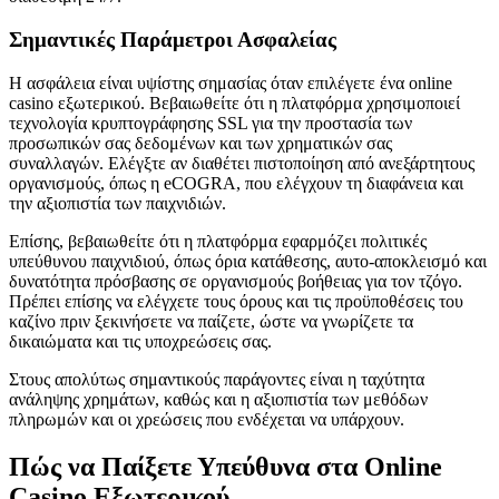
Σημαντικές Παράμετροι Ασφαλείας
Η ασφάλεια είναι υψίστης σημασίας όταν επιλέγετε ένα online
casino εξωτερικού. Βεβαιωθείτε ότι η πλατφόρμα χρησιμοποιεί
τεχνολογία κρυπτογράφησης SSL για την προστασία των
προσωπικών σας δεδομένων και των χρηματικών σας
συναλλαγών. Ελέγξτε αν διαθέτει πιστοποίηση από ανεξάρτητους
οργανισμούς, όπως η eCOGRA, που ελέγχουν τη διαφάνεια και
την αξιοπιστία των παιχνιδιών.
Επίσης, βεβαιωθείτε ότι η πλατφόρμα εφαρμόζει πολιτικές
υπεύθυνου παιχνιδιού, όπως όρια κατάθεσης, αυτο-αποκλεισμό και
δυνατότητα πρόσβασης σε οργανισμούς βοήθειας για τον τζόγο.
Πρέπει επίσης να ελέγχετε τους όρους και τις προϋποθέσεις του
καζίνο πριν ξεκινήσετε να παίζετε, ώστε να γνωρίζετε τα
δικαιώματα και τις υποχρεώσεις σας.
Στους απολύτως σημαντικούς παράγοντες είναι η ταχύτητα
ανάληψης χρημάτων, καθώς και η αξιοπιστία των μεθόδων
πληρωμών και οι χρεώσεις που ενδέχεται να υπάρχουν.
Πώς να Παίξετε Υπεύθυνα στα Online
Casino Εξωτερικού