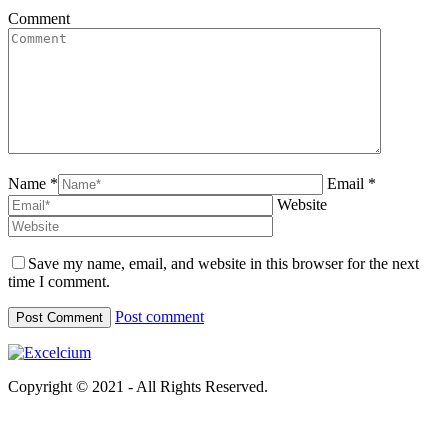
Comment
Name *
Email *
Website
Save my name, email, and website in this browser for the next
time I comment.
Post comment
Copyright © 2021 - All Rights Reserved.