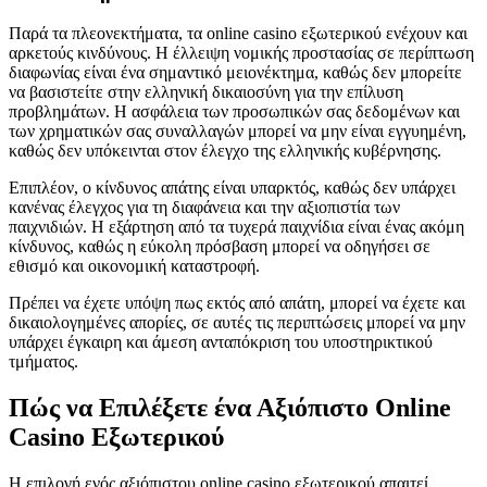
Παρά τα πλεονεκτήματα, τα online casino εξωτερικού ενέχουν και
αρκετούς κινδύνους. Η έλλειψη νομικής προστασίας σε περίπτωση
διαφωνίας είναι ένα σημαντικό μειονέκτημα, καθώς δεν μπορείτε
να βασιστείτε στην ελληνική δικαιοσύνη για την επίλυση
προβλημάτων. Η ασφάλεια των προσωπικών σας δεδομένων και
των χρηματικών σας συναλλαγών μπορεί να μην είναι εγγυημένη,
καθώς δεν υπόκεινται στον έλεγχο της ελληνικής κυβέρνησης.
Επιπλέον, ο κίνδυνος απάτης είναι υπαρκτός, καθώς δεν υπάρχει
κανένας έλεγχος για τη διαφάνεια και την αξιοπιστία των
παιχνιδιών. Η εξάρτηση από τα τυχερά παιχνίδια είναι ένας ακόμη
κίνδυνος, καθώς η εύκολη πρόσβαση μπορεί να οδηγήσει σε
εθισμό και οικονομική καταστροφή.
Πρέπει να έχετε υπόψη πως εκτός από απάτη, μπορεί να έχετε και
δικαιολογημένες απορίες, σε αυτές τις περιπτώσεις μπορεί να μην
υπάρχει έγκαιρη και άμεση ανταπόκριση του υποστηρικτικού
τμήματος.
Πώς να Επιλέξετε ένα Αξιόπιστο Online
Casino Εξωτερικού
Η επιλογή ενός αξιόπιστου online casino εξωτερικού απαιτεί