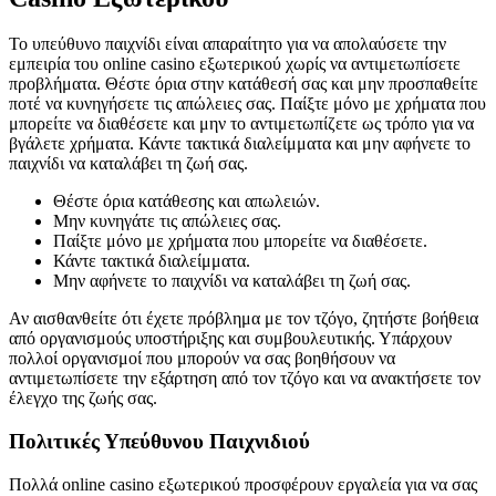
Το υπεύθυνο παιχνίδι είναι απαραίτητο για να απολαύσετε την
εμπειρία του online casino εξωτερικού χωρίς να αντιμετωπίσετε
προβλήματα. Θέστε όρια στην κατάθεσή σας και μην προσπαθείτε
ποτέ να κυνηγήσετε τις απώλειες σας. Παίξτε μόνο με χρήματα που
μπορείτε να διαθέσετε και μην το αντιμετωπίζετε ως τρόπο για να
βγάλετε χρήματα. Κάντε τακτικά διαλείμματα και μην αφήνετε το
παιχνίδι να καταλάβει τη ζωή σας.
Θέστε όρια κατάθεσης και απωλειών.
Μην κυνηγάτε τις απώλειες σας.
Παίξτε μόνο με χρήματα που μπορείτε να διαθέσετε.
Κάντε τακτικά διαλείμματα.
Μην αφήνετε το παιχνίδι να καταλάβει τη ζωή σας.
Αν αισθανθείτε ότι έχετε πρόβλημα με τον τζόγο, ζητήστε βοήθεια
από οργανισμούς υποστήριξης και συμβουλευτικής. Υπάρχουν
πολλοί οργανισμοί που μπορούν να σας βοηθήσουν να
αντιμετωπίσετε την εξάρτηση από τον τζόγο και να ανακτήσετε τον
έλεγχο της ζωής σας.
Πολιτικές Υπεύθυνου Παιχνιδιού
Πολλά online casino εξωτερικού προσφέρουν εργαλεία για να σας