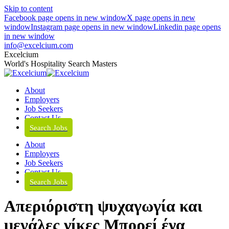
Skip to content
Facebook page opens in new window
X page opens in new
window
Instagram page opens in new window
Linkedin page opens
in new window
info@excelcium.com
Excelcium
World's Hospitality Search Masters
About
Employers
Job Seekers
Contact Us
Search Jobs
About
Employers
Job Seekers
Contact Us
Search Jobs
Απεριόριστη ψυχαγωγία και
μεγάλες νίκες Μπορεί ένα