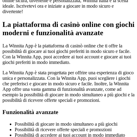
online sicura, divertente e personalizzata, Winnita Italia è la scelta
ideale. Iscrivetevi ora e iniziate a giocare in modo sicuro e
divertente!
La piattaforma di casinò online con giochi
moderni e funzionalità avanzate
La Winnita App è la piattaforma di casinò online che ti offre la
possibilità di giocare ai tuoi giochi preferiti in modo sicuro e facile.
Con la Winnita App, puoi accedere ai tuoi account e giocare ai tuoi
giochi preferiti in modo immediato.
La Winnita App è stata progettata per offrire una esperienza di gioco
unica e personalizzata. Con la Winnita App, puoi scegliere i giochi
che preferisci e giocare in modo sicuro e facile. Inoltre, la Winnita
App offre una vasta gamma di funzionalità avanzate, come ad
esempio la possibilità di giocare in modo simultaneo a più giochi e la
possibilità di ricevere offerte speciali e promozioni.
Funzionalità avanzate
Possibilità di giocare in modo simultaneo a più giochi
Possibilità di ricevere offerte speciali e promozioni
Possibilità di accedere ai tuoi account in modo immediato