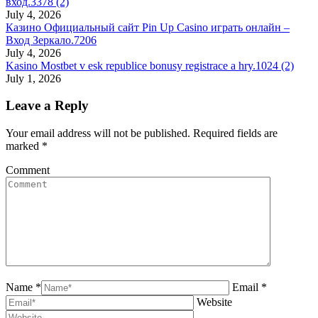
вход.3378 (2)
July 4, 2026
Казино Официальный сайт Pin Up Casino играть онлайн –
Вход Зеркало.7206
July 4, 2026
Kasino Mostbet v esk republice bonusy registrace a hry.1024 (2)
July 1, 2026
Leave a Reply
Your email address will not be published. Required fields are
marked
*
Comment
Name *
Email *
Website