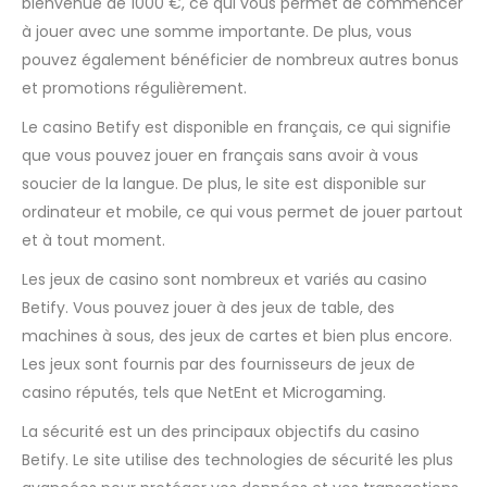
bienvenue de 1000 €, ce qui vous permet de commencer
à jouer avec une somme importante. De plus, vous
pouvez également bénéficier de nombreux autres bonus
et promotions régulièrement.
Le casino Betify est disponible en français, ce qui signifie
que vous pouvez jouer en français sans avoir à vous
soucier de la langue. De plus, le site est disponible sur
ordinateur et mobile, ce qui vous permet de jouer partout
et à tout moment.
Les jeux de casino sont nombreux et variés au casino
Betify. Vous pouvez jouer à des jeux de table, des
machines à sous, des jeux de cartes et bien plus encore.
Les jeux sont fournis par des fournisseurs de jeux de
casino réputés, tels que NetEnt et Microgaming.
La sécurité est un des principaux objectifs du casino
Betify. Le site utilise des technologies de sécurité les plus