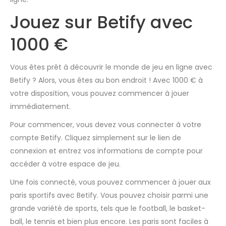
Jouez sur Betify avec
1000 €
Vous êtes prêt à découvrir le monde de jeu en ligne avec
Betify ? Alors, vous êtes au bon endroit ! Avec 1000 € à
votre disposition, vous pouvez commencer à jouer
immédiatement.
Pour commencer, vous devez vous connecter à votre
compte Betify. Cliquez simplement sur le lien de
connexion et entrez vos informations de compte pour
accéder à votre espace de jeu.
Une fois connecté, vous pouvez commencer à jouer aux
paris sportifs avec Betify. Vous pouvez choisir parmi une
grande variété de sports, tels que le football, le basket-
ball, le tennis et bien plus encore. Les paris sont faciles à