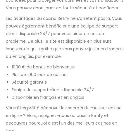
avancées pour protéger vos données et vos transactions.
Vous pouvez donc jouer en toute sécurité et confiance.
Les avantages du casino Betify ne s’arrêtent pas là. Vous
pouvez également bénéficier d’une équipe de support
client disponible 24/7 pour vous aider en cas de
problème. De plus, le site est disponible en plusieurs
langues, ce qui signifie que vous pouvez jouer en français
ou en anglais, par exemple.
1000 € de bonus de bienvenue
Plus de 1000 jeux de casino
Sécurité garantie
Équipe de support client disponible 24/7
Disponible en français et en anglais
Vous êtes prêt à découvrir les secrets du meilleur casino
en ligne ? Alors, rejoignez-nous au casino Betify et
découvrez pourquoi c’est l’un des meilleurs casinos en
ligne.