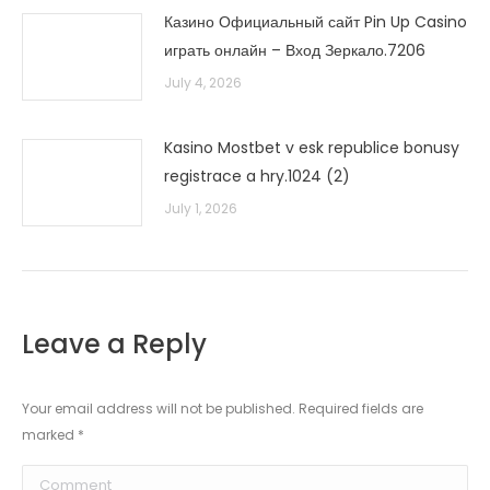
Казино Официальный сайт Pin Up Casino
играть онлайн – Вход Зеркало.7206
July 4, 2026
Kasino Mostbet v esk republice bonusy
registrace a hry.1024 (2)
July 1, 2026
Leave a Reply
Your email address will not be published. Required fields are
marked
*
Comment