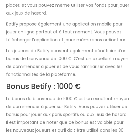
placer, et vous pouvez même utiliser vos fonds pour jouer
aux jeux de hasard.
Betify propose également une application mobile pour
jouer en ligne partout et à tout moment. Vous pouvez
télécharger l’application et jouer même sans ordinateur.
Les joueurs de Betify peuvent également bénéficier d’un
bonus de bienvenue de 1000 €. C’est un excellent moyen
de commencer à jouer et de vous familiariser avec les
fonctionnalités de la plateforme.
Bonus Betify : 1000 €
Le bonus de bienvenue de 1000 € est un excellent moyen
de commencer à jouer sur Betify. Vous pouvez utiliser ce
bonus pour jouer aux paris sportifs ou aux jeux de hasard.
Il est important de noter que ce bonus est valable pour
les nouveaux joueurs et qu’il doit être utilisé dans les 30