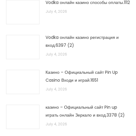
Vodka онлайн казино способы оплаты.1112
July 4, 2026
Vodka онлайн казино регистрация и
вход.6397 (2)
July 4, 2026
Казино – Официальный сайт Pin Up
Casino Входи и играй.1651
July 4, 2026
казино – Официальный сайт Pin up
играть онлайн Зеркало и вход.3378 (2)
July 4, 2026